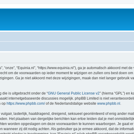
”, “onze”, “Equinia.nl”, “https://www.equinia.nl”), ga je automatisch akkoord met 
recht om de voorwaarden op ieder moment te wijzigen en zullen ons best doen om je 
igingen. Ga je niet akkoord met deze wijzigingen, maak dan niet langer gebruik van 
 die is uitgebracht onder de “
GNU General Public License v2
” (hierna “GPL”) en
akt internetgebaseerde discussies mogelijk. phpBB Limited is niet verantwoordelij
n op
https://www.phpbb.com/
of de Nederlandstalige website
www.phpbb.nl
.
vulgair, lasterlijk, haatdragend, dreigend, seksueel georiënteerd of enig ander mat
enden. Het plaatsen van dergelijke berichten kan ertoe leiden dat je met onmiddell
richten worden opgeslagen om deze voorwaarden te kunnen waarborgen. Je gaat er m
sen wanneer zij dit nodig achten. Als gebruiker ga je ermee akkoord, dat de informat