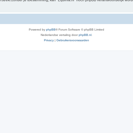
verstrekt zónder je toestemming, kan “Equinia.nl” nóch phpBB verantwoordelijk wo
Powered by
phpBB
® Forum Software © phpBB Limited
Nederlandse vertaling door
phpBB.nl
.
Privacy
|
Gebruikersvoorwaarden