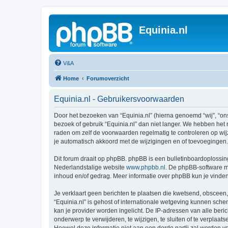
Equinia.nl
V&A
Home
Forumoverzicht
Equinia.nl - Gebruikersvoorwaarden
Door het bezoeken van “Equinia.nl” (hierna genoemd “wij”, “ons
bezoek of gebruik “Equinia.nl” dan niet langer. We hebben het 
raden om zelf de voorwaarden regelmatig te controleren op wijz
je automatisch akkoord met de wijzigingen en of toevoegingen.
Dit forum draait op phpBB. phpBB is een bulletinboardoplossing
Nederlandstalige website
www.phpbb.nl
. De phpBB-software ma
inhoud en/of gedrag. Meer informatie over phpBB kun je vinde
Je verklaart geen berichten te plaatsen die kwetsend, obsceen, 
“Equinia.nl” is gehost of internationale wetgeving kunnen sch
kan je provider worden ingelicht. De IP-adressen van alle be
onderwerp te verwijderen, te wijzigen, te sluiten of te verplaat