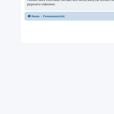
Hoewel deze informatie niet aan een derde partij zal worden 
gegevens vrijkomen.
Home
Forumoverzicht