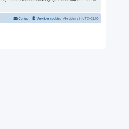
rden gehouden voor een hackpoging die ertoe kan leiden dat de
Contact
Verwijder cookies
Alle tijden zijn
UTC+02:00