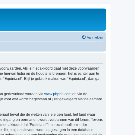
Aanmelden
de voorwaarden. Als je niet akkoord gaat met deze voorwaarden,
hiervan tijdig op de hoogte te brengen, het is echter aan te
“Equinia.nl”. Blijf je gebruik maken van “Equinia.nl”, dan ga
 kan gedownload worden via
www.phpbb.com
en via de
k voor wat wordt toegestaan of juist geweigerd als toelaatbare
eriaal bevat die de wetten van je eigen land, het land waar
ijke ingang en permanent wordt verbannen van dit forum. Tevens
ee akkoord dat “Equinia.nl” het recht heeft om ieder
ie die je bij ons invoert wordt opgeslagen in een database.