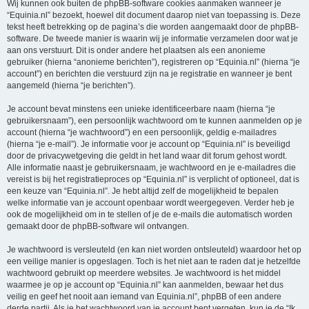
Wij kunnen ook buiten de phpBB-software cookies aanmaken wanneer je
“Equinia.nl” bezoekt, hoewel dit document daarop niet van toepassing is. Deze
tekst heeft betrekking op de pagina’s die worden aangemaakt door de phpBB-
software. De tweede manier is waarin wij je informatie verzamelen door wat je
aan ons verstuurt. Dit is onder andere het plaatsen als een anonieme
gebruiker (hierna “anonieme berichten”), registreren op “Equinia.nl” (hierna “je
account”) en berichten die verstuurd zijn na je registratie en wanneer je bent
aangemeld (hierna “je berichten”).
Je account bevat minstens een unieke identificeerbare naam (hierna “je
gebruikersnaam”), een persoonlijk wachtwoord om te kunnen aanmelden op je
account (hierna “je wachtwoord”) en een persoonlijk, geldig e-mailadres
(hierna “je e-mail”). Je informatie voor je account op “Equinia.nl” is beveiligd
door de privacywetgeving die geldt in het land waar dit forum gehost wordt.
Alle informatie naast je gebruikersnaam, je wachtwoord en je e-mailadres die
vereist is bij het registratieproces op “Equinia.nl” is verplicht of optioneel, dat is
een keuze van “Equinia.nl”. Je hebt altijd zelf de mogelijkheid te bepalen
welke informatie van je account openbaar wordt weergegeven. Verder heb je
ook de mogelijkheid om in te stellen of je de e-mails die automatisch worden
gemaakt door de phpBB-software wil ontvangen.
Je wachtwoord is versleuteld (en kan niet worden ontsleuteld) waardoor het op
een veilige manier is opgeslagen. Toch is het niet aan te raden dat je hetzelfde
wachtwoord gebruikt op meerdere websites. Je wachtwoord is het middel
waarmee je op je account op “Equinia.nl” kan aanmelden, bewaar het dus
veilig en geef het nooit aan iemand van Equinia.nl”, phpBB of een andere
derde partij. Als je het wachtwoord van je account bent vergeten, kun je de “Ik