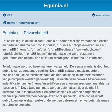
Equinia.nl
V&A
Aanmelden
Home
Forumoverzicht
Equinia.nl - Privacybeleid
Dit beleid legt in detail uit hoe “Equinia.nl” samen met zijn verbonden diensten
en bedrijven (hierna “wij”, “ons”, “onze”, “Equinia.nl”, “https://www.equinia.nl”)
en phpBB (hierna “zij”, “hun”, “zijn”, “phpBB-software”, “www.phpbb.com”,
“phpBB Limited”, “phpBB-teams”) de informatie die wordt verzameld
gedurende een bezoek aan dit forum, wordt gebruikt (hierna “je informatie”).
Je informatie wordt op twee manieren verzameld. De eerste manier is door het
gebruik van zogenaamde cookies. De phpBB-software maakt meerdere
cookies aan (kleine tekstbestanden die naar de tijdelijke internetbestanden
van je computer worden gedownload). De eerste twee cookies bevatten een
indentificatienummer (hierna “user-id”) en een anoniem sessienummer (hierna
“session-id”). Deze twee nummers worden automatisch door de phpBB-
software aan je toegewezen. Een derde cookie zal worden aangemaakt
wanneer je onderwerpen hebt gelezen op “Equinia.nl”. Deze cookie wordt
gebruikt om op te slaan welke onderwerpen gelezen zijn en verbetert daarmee
je gebruikerservaring.