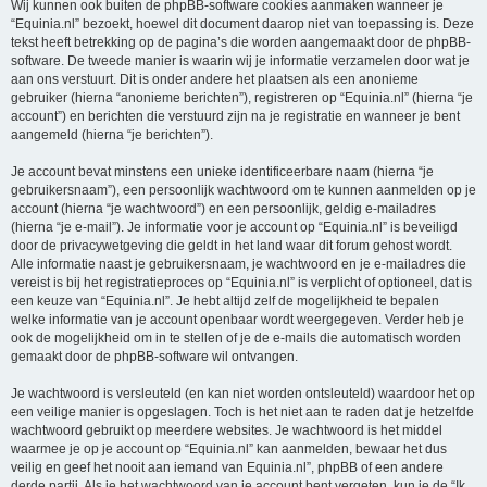
Wij kunnen ook buiten de phpBB-software cookies aanmaken wanneer je
“Equinia.nl” bezoekt, hoewel dit document daarop niet van toepassing is. Deze
tekst heeft betrekking op de pagina’s die worden aangemaakt door de phpBB-
software. De tweede manier is waarin wij je informatie verzamelen door wat je
aan ons verstuurt. Dit is onder andere het plaatsen als een anonieme
gebruiker (hierna “anonieme berichten”), registreren op “Equinia.nl” (hierna “je
account”) en berichten die verstuurd zijn na je registratie en wanneer je bent
aangemeld (hierna “je berichten”).
Je account bevat minstens een unieke identificeerbare naam (hierna “je
gebruikersnaam”), een persoonlijk wachtwoord om te kunnen aanmelden op je
account (hierna “je wachtwoord”) en een persoonlijk, geldig e-mailadres
(hierna “je e-mail”). Je informatie voor je account op “Equinia.nl” is beveiligd
door de privacywetgeving die geldt in het land waar dit forum gehost wordt.
Alle informatie naast je gebruikersnaam, je wachtwoord en je e-mailadres die
vereist is bij het registratieproces op “Equinia.nl” is verplicht of optioneel, dat is
een keuze van “Equinia.nl”. Je hebt altijd zelf de mogelijkheid te bepalen
welke informatie van je account openbaar wordt weergegeven. Verder heb je
ook de mogelijkheid om in te stellen of je de e-mails die automatisch worden
gemaakt door de phpBB-software wil ontvangen.
Je wachtwoord is versleuteld (en kan niet worden ontsleuteld) waardoor het op
een veilige manier is opgeslagen. Toch is het niet aan te raden dat je hetzelfde
wachtwoord gebruikt op meerdere websites. Je wachtwoord is het middel
waarmee je op je account op “Equinia.nl” kan aanmelden, bewaar het dus
veilig en geef het nooit aan iemand van Equinia.nl”, phpBB of een andere
derde partij. Als je het wachtwoord van je account bent vergeten, kun je de “Ik