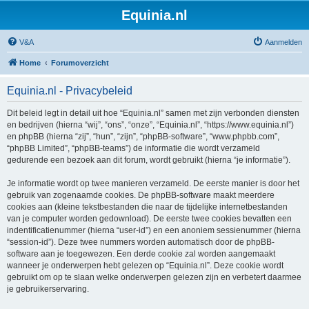
Equinia.nl
V&A
Aanmelden
Home
Forumoverzicht
Equinia.nl - Privacybeleid
Dit beleid legt in detail uit hoe “Equinia.nl” samen met zijn verbonden diensten
en bedrijven (hierna “wij”, “ons”, “onze”, “Equinia.nl”, “https://www.equinia.nl”)
en phpBB (hierna “zij”, “hun”, “zijn”, “phpBB-software”, “www.phpbb.com”,
“phpBB Limited”, “phpBB-teams”) de informatie die wordt verzameld
gedurende een bezoek aan dit forum, wordt gebruikt (hierna “je informatie”).
Je informatie wordt op twee manieren verzameld. De eerste manier is door het
gebruik van zogenaamde cookies. De phpBB-software maakt meerdere
cookies aan (kleine tekstbestanden die naar de tijdelijke internetbestanden
van je computer worden gedownload). De eerste twee cookies bevatten een
indentificatienummer (hierna “user-id”) en een anoniem sessienummer (hierna
“session-id”). Deze twee nummers worden automatisch door de phpBB-
software aan je toegewezen. Een derde cookie zal worden aangemaakt
wanneer je onderwerpen hebt gelezen op “Equinia.nl”. Deze cookie wordt
gebruikt om op te slaan welke onderwerpen gelezen zijn en verbetert daarmee
je gebruikerservaring.