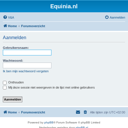
Equinia.nl
V&A
Aanmelden
Home
Forumoverzicht
Aanmelden
Gebruikersnaam:
Wachtwoord:
Ik ben mijn wachtwoord vergeten
Onthouden
Mij deze sessie niet weergeven in de lijst met online gebruikers
Home
Forumoverzicht
Alle tijden zijn
UTC+02:00
Powered by
phpBB
® Forum Software © phpBB Limited
Nederlandse vertaling door
phpBB.nl
.