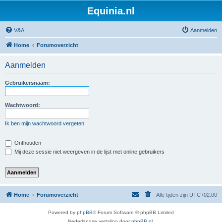
Equinia.nl
V&A
Aanmelden
Home
Forumoverzicht
Aanmelden
Gebruikersnaam:
Wachtwoord:
Ik ben mijn wachtwoord vergeten
Onthouden
Mij deze sessie niet weergeven in de lijst met online gebruikers
Home
Forumoverzicht
Alle tijden zijn
UTC+02:00
Powered by
phpBB
® Forum Software © phpBB Limited
Nederlandse vertaling door
phpBB.nl
.