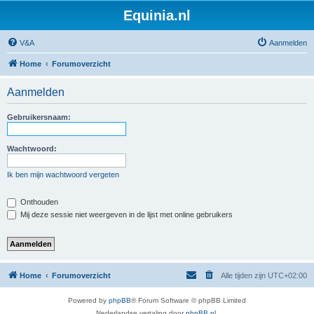
Equinia.nl
V&A
Aanmelden
Home
Forumoverzicht
Aanmelden
Gebruikersnaam:
Wachtwoord:
Ik ben mijn wachtwoord vergeten
Onthouden
Mij deze sessie niet weergeven in de lijst met online gebruikers
Home
Forumoverzicht
Alle tijden zijn
UTC+02:00
Powered by
phpBB
® Forum Software © phpBB Limited
Nederlandse vertaling door
phpBB.nl
.