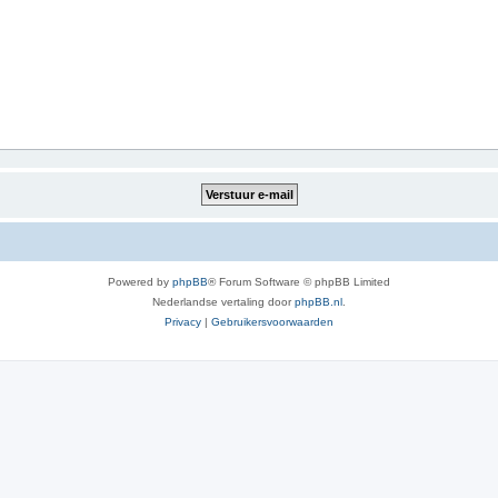
Powered by
phpBB
® Forum Software © phpBB Limited
Nederlandse vertaling door
phpBB.nl
.
Privacy
|
Gebruikersvoorwaarden