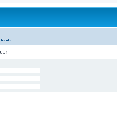
eheerder
der