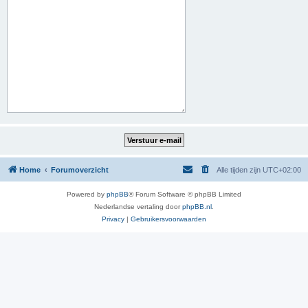
Home
Forumoverzicht
Alle tijden zijn
UTC+02:00
Powered by
phpBB
® Forum Software © phpBB Limited
Nederlandse vertaling door
phpBB.nl
.
Privacy
|
Gebruikersvoorwaarden