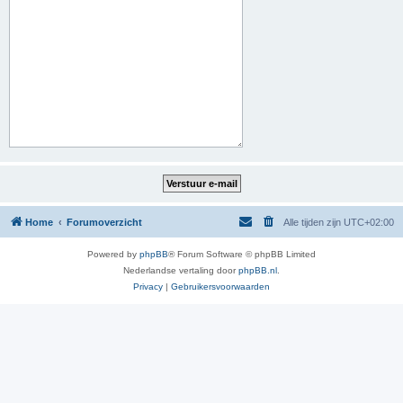
Home
Forumoverzicht
Alle tijden zijn
UTC+02:00
Powered by
phpBB
® Forum Software © phpBB Limited
Nederlandse vertaling door
phpBB.nl
.
Privacy
|
Gebruikersvoorwaarden