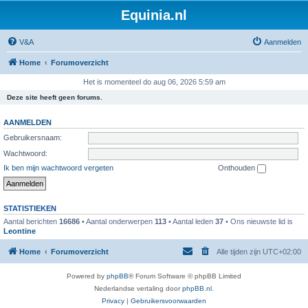
Equinia.nl
V&A
Aanmelden
Home
Forumoverzicht
Het is momenteel do aug 06, 2026 5:59 am
Deze site heeft geen forums.
AANMELDEN
Gebruikersnaam:
Wachtwoord:
Ik ben mijn wachtwoord vergeten
Onthouden
STATISTIEKEN
Aantal berichten
16686
• Aantal onderwerpen
113
• Aantal leden
37
• Ons nieuwste lid is
Leontine
Home
Forumoverzicht
Alle tijden zijn
UTC+02:00
Powered by
phpBB
® Forum Software © phpBB Limited
Nederlandse vertaling door
phpBB.nl
.
Privacy
|
Gebruikersvoorwaarden