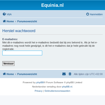
Equinia.nl
V&A
Aanmelden
Home
Forumoverzicht
Herstel wachtwoord
E-mailadres:
Met dit e-mailadres wordt het e-mailadres bedoeld dat bij ons bekend is. Als je het e-
mailadres nog nooit hebt gewijzigd, is dit het e-mailadres dat je hebt gebruikt bij de
registratie.
Home
Forumoverzicht
Alle tijden zijn
UTC+02:00
Powered by
phpBB
® Forum Software © phpBB Limited
Nederlandse vertaling door
phpBB.nl
.
Privacy
|
Gebruikersvoorwaarden