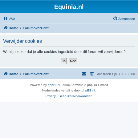
Equinia.nl
V&A
Aanmelden
Home
Forumoverzicht
Verwijder cookies
Weet je zeker dat je alle cookies ingesteld door dit forum wil verwijderen?
Home
Forumoverzicht
Alle tijden zijn
UTC+02:00
Powered by
phpBB
® Forum Software © phpBB Limited
Nederlandse vertaling door
phpBB.nl
.
Privacy
|
Gebruikersvoorwaarden