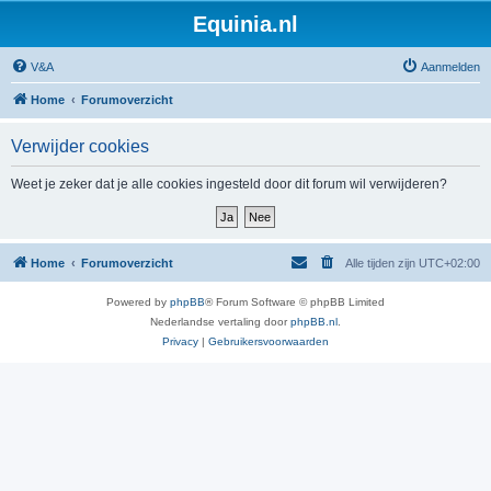
Equinia.nl
V&A
Aanmelden
Home
Forumoverzicht
Verwijder cookies
Weet je zeker dat je alle cookies ingesteld door dit forum wil verwijderen?
Home
Forumoverzicht
Alle tijden zijn
UTC+02:00
Powered by
phpBB
® Forum Software © phpBB Limited
Nederlandse vertaling door
phpBB.nl
.
Privacy
|
Gebruikersvoorwaarden