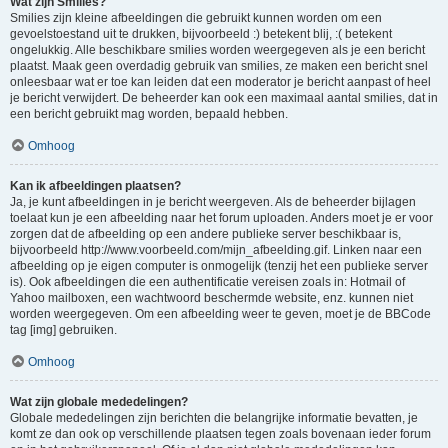
Wat zijn Smilies?
Smilies zijn kleine afbeeldingen die gebruikt kunnen worden om een
gevoelstoestand uit te drukken, bijvoorbeeld :) betekent blij, :( betekent
ongelukkig. Alle beschikbare smilies worden weergegeven als je een bericht
plaatst. Maak geen overdadig gebruik van smilies, ze maken een bericht snel
onleesbaar wat er toe kan leiden dat een moderator je bericht aanpast of heel
je bericht verwijdert. De beheerder kan ook een maximaal aantal smilies, dat in
een bericht gebruikt mag worden, bepaald hebben.
Omhoog
Kan ik afbeeldingen plaatsen?
Ja, je kunt afbeeldingen in je bericht weergeven. Als de beheerder bijlagen
toelaat kun je een afbeelding naar het forum uploaden. Anders moet je er voor
zorgen dat de afbeelding op een andere publieke server beschikbaar is,
bijvoorbeeld http://www.voorbeeld.com/mijn_afbeelding.gif. Linken naar een
afbeelding op je eigen computer is onmogelijk (tenzij het een publieke server
is). Ook afbeeldingen die een authentificatie vereisen zoals in: Hotmail of
Yahoo mailboxen, een wachtwoord beschermde website, enz. kunnen niet
worden weergegeven. Om een afbeelding weer te geven, moet je de BBCode
tag [img] gebruiken.
Omhoog
Wat zijn globale mededelingen?
Globale mededelingen zijn berichten die belangrijke informatie bevatten, je
komt ze dan ook op verschillende plaatsen tegen zoals bovenaan ieder forum