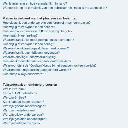
Wat is mijn rang en hoe verander ik mijn rang?
Wanneer ik op de e-maillink van een gebruiker klik, moet ik me aanmelden?
Vragen in verband met het plaatsen van berichten
Hoe plaats ik een onderwerp in een forum of maak een reactie?
Hoe wijzig of verwijder ik een bericht?
Hoe voeg ik een onderschrift toe aan mijn bericht?
Hoe maak ik een peiling?
Waarom kan ik niet meer peilingsopties toevoegen?
Hoe wijzig of verwijder ik een peiling?
Waarom kan ik een bepaald forum niet openen?
Waarom kan ik geen bijlagen toevoegen?
Waarom ontving ik een waarschuwing?
Hoe kan ik berichten aan een moderator melden?
Waarvoor dient de "Opslaan"-knop bij het plaatsen van een bericht?
Waarom moet mijn bericht goedgekeurd worden?
Hoe bump ik mijn onderwerp?
Tekstopmaak en onderwerp soorten
Wat is BBCode?
Kan ik HTML gebruiken?
Wat zijn Smilies?
Kan ik afbeeldingen plaatsen?
Wat zijn globale mededelingen?
Wat zijn mededelingen?
Wat zijn sticky onderwerpen?
Wat zijn gesloten onderwerpen?
Wat zijn onderwerpiconen?