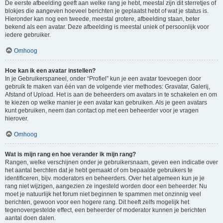
De eerste afbeelding geeft aan welke rang je hebt, meestal zijn dit sterretjes of
blokjes die aangeven hoeveel berichten je geplaatst hebt of wat je status is.
Hieronder kan nog een tweede, meestal grotere, afbeelding staan, beter
bekend als een avatar. Deze afbeelding is meestal uniek of persoonlijk voor
iedere gebruiker.
Omhoog
Hoe kan ik een avatar instellen?
In je Gebruikerspaneel, onder “Profiel” kun je een avatar toevoegen door
gebruik te maken van één van de volgende vier methodes: Gravatar, Galerij,
Afstand of Upload. Het is aan de beheerders om avatars in te schakelen en om
te kiezen op welke manier je een avatar kan gebruiken. Als je geen avatars
kunt gebruiken, neem dan contact op met een beheerder voor je vragen
hierover.
Omhoog
Wat is mijn rang en hoe verander ik mijn rang?
Rangen, welke verschijnen onder je gebruikersnaam, geven een indicatie over
het aantal berchten dat je hebt gemaakt of om bepaalde gebruikers te
identificeren, bijv. moderators en beheerders. Over het algemeen kun je je
rang niet wijzigen, aangezien ze ingesteld worden door een beheerder. Nu
moet je natuurlijk het forum niet beginnen te spammen met onzinnig veel
berichten, gewoon voor een hogere rang. Dit heeft zelfs mogelijk het
tegenovergestelde effect, een beheerder of moderator kunnen je berichten
aantal doen dalen.