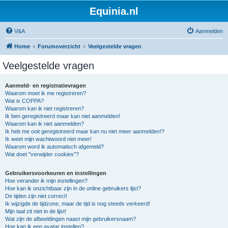
Equinia.nl
V&A
Aanmelden
Home
Forumoverzicht
Veelgestelde vragen
Veelgestelde vragen
Aanmeld- en registratievragen
Waarom moet ik me registreren?
Wat is COPPA?
Waarom kan ik niet registreren?
Ik ben geregistreerd maar kan niet aanmelden!
Waarom kan ik niet aanmelden?
Ik heb me ooit geregistreerd maar kan nu niet meer aanmelden!?
Ik weet mijn wachtwoord niet meer!
Waarom word ik automatisch afgemeld?
Wat doet "verwijder cookies"?
Gebruikersvoorkeuren en instellingen
Hoe verander ik mijn instellingen?
Hoe kan ik onzichtbaar zijn in de online gebruikers lijst?
De tijden zijn niet correct!
Ik wijzigde de tijdzone, maar de tijd is nog steeds verkeerd!
Mijn taal zit niet in de lijst!
Wat zijn de afbeeldingen naast mijn gebruikersnaam?
Hoe kan ik een avatar instellen?