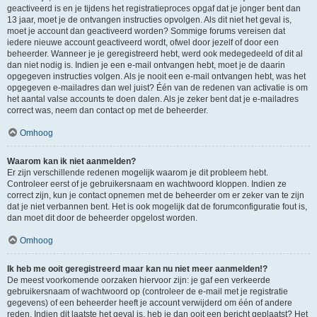
geactiveerd is en je tijdens het registratieproces opgaf dat je jonger bent dan
13 jaar, moet je de ontvangen instructies opvolgen. Als dit niet het geval is,
moet je account dan geactiveerd worden? Sommige forums vereisen dat
iedere nieuwe account geactiveerd wordt, ofwel door jezelf of door een
beheerder. Wanneer je je geregistreerd hebt, werd ook medegedeeld of dit al
dan niet nodig is. Indien je een e-mail ontvangen hebt, moet je de daarin
opgegeven instructies volgen. Als je nooit een e-mail ontvangen hebt, was het
opgegeven e-mailadres dan wel juist? Één van de redenen van activatie is om
het aantal valse accounts te doen dalen. Als je zeker bent dat je e-mailadres
correct was, neem dan contact op met de beheerder.
Omhoog
Waarom kan ik niet aanmelden?
Er zijn verschillende redenen mogelijk waarom je dit probleem hebt.
Controleer eerst of je gebruikersnaam en wachtwoord kloppen. Indien ze
correct zijn, kun je contact opnemen met de beheerder om er zeker van te zijn
dat je niet verbannen bent. Het is ook mogelijk dat de forumconfiguratie fout is,
dan moet dit door de beheerder opgelost worden.
Omhoog
Ik heb me ooit geregistreerd maar kan nu niet meer aanmelden!?
De meest voorkomende oorzaken hiervoor zijn: je gaf een verkeerde
gebruikersnaam of wachtwoord op (controleer de e-mail met je registratie
gegevens) of een beheerder heeft je account verwijderd om één of andere
reden. Indien dit laatste het geval is, heb je dan ooit een bericht geplaatst? Het