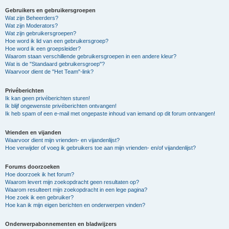
Gebruikers en gebruikersgroepen
Wat zijn Beheerders?
Wat zijn Moderators?
Wat zijn gebruikersgroepen?
Hoe word ik lid van een gebruikersgroep?
Hoe word ik een groepsleider?
Waarom staan verschillende gebruikersgroepen in een andere kleur?
Wat is de "Standaard gebruikersgroep"?
Waarvoor dient de "Het Team"-link?
Privéberichten
Ik kan geen privéberichten sturen!
Ik blijf ongewenste privéberichten ontvangen!
Ik heb spam of een e-mail met ongepaste inhoud van iemand op dit forum ontvangen!
Vrienden en vijanden
Waarvoor dient mijn vrienden- en vijandenlijst?
Hoe verwijder of voeg ik gebruikers toe aan mijn vrienden- en/of vijandenlijst?
Forums doorzoeken
Hoe doorzoek ik het forum?
Waarom levert mijn zoekopdracht geen resultaten op?
Waarom resulteert mijn zoekopdracht in een lege pagina?
Hoe zoek ik een gebruiker?
Hoe kan ik mijn eigen berichten en onderwerpen vinden?
Onderwerpabonnementen en bladwijzers