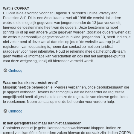
Wat is COPPA?
COPPA is de afkorting voor het Engelse "Children’s Online Privacy and
Protection Act". Dit is een Amerikaanse wet uit 1998 die vereist dat iedere
website die mogelijk gegevens van jongeren onder de 13 jaar verzamelt,
hiervoor de toestemming heeft van de ouders. Deze toestemming moet
schriftelijk of op een andere wijze gegeven worden, zodat de ouders weten dat
de website persoonlijke gegevens van hun kind, jonger dan 13, heeft. Indien je
niet zeker bent of deze wet al dan niet op jou of de website waarop je wil
registreren van toepassing is, neem dan contact op met een juridisch
raadgever voor meer informatie. Houd er rekening mee dat het phpBB-team
geen wettelijke informatie kan verschaffen en ook niet het aanspreekpunt is
voor deze wetgeving, tenzij dit hieronder vermeld wordt.
Omhoog
Waarom kan ik niet registreren?
Mogelijk heeft de beheerder je IP-adres verbannen, of de gebruikersnaam die
je opgeeft verboden. Tevens is het mogelijk dat de beheerder de registratie
mogelijkheid heeft uitgeschakeld om zo de registratie van nieuwe gebruikers
te voorkomen. Neem contact op met de beheerder voor verdere hulp.
Omhoog
Ik ben geregistreerd maar kan niet aanmelden!
Controleer eerst of je gebruikersnaam en wachtwoord kloppen. Indien ze
correct zijn, kan één of meerdere zaken hiervan de oorzaak zijn. Indien COPPA