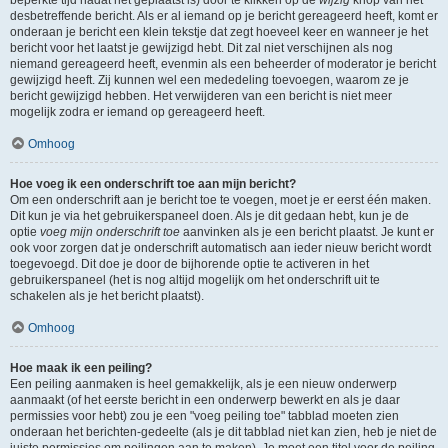
beperkte tijd nadat het geplaatst is) door te klikken op de
wijzig
knop van het
desbetreffende bericht. Als er al iemand op je bericht gereageerd heeft, komt er
onderaan je bericht een klein tekstje dat zegt hoeveel keer en wanneer je het
bericht voor het laatst je gewijzigd hebt. Dit zal niet verschijnen als nog
niemand gereageerd heeft, evenmin als een beheerder of moderator je bericht
gewijzigd heeft. Zij kunnen wel een mededeling toevoegen, waarom ze je
bericht gewijzigd hebben. Het verwijderen van een bericht is niet meer
mogelijk zodra er iemand op gereageerd heeft.
Omhoog
Hoe voeg ik een onderschrift toe aan mijn bericht?
Om een onderschrift aan je bericht toe te voegen, moet je er eerst één maken.
Dit kun je via het gebruikerspaneel doen. Als je dit gedaan hebt, kun je de
optie
voeg mijn onderschrift toe
aanvinken als je een bericht plaatst. Je kunt er
ook voor zorgen dat je onderschrift automatisch aan ieder nieuw bericht wordt
toegevoegd. Dit doe je door de bijhorende optie te activeren in het
gebruikerspaneel (het is nog altijd mogelijk om het onderschrift uit te
schakelen als je het bericht plaatst).
Omhoog
Hoe maak ik een peiling?
Een peiling aanmaken is heel gemakkelijk, als je een nieuw onderwerp
aanmaakt (of het eerste bericht in een onderwerp bewerkt en als je daar
permissies voor hebt) zou je een "voeg peiling toe" tabblad moeten zien
onderaan het berichten-gedeelte (als je dit tabblad niet kan zien, heb je niet de