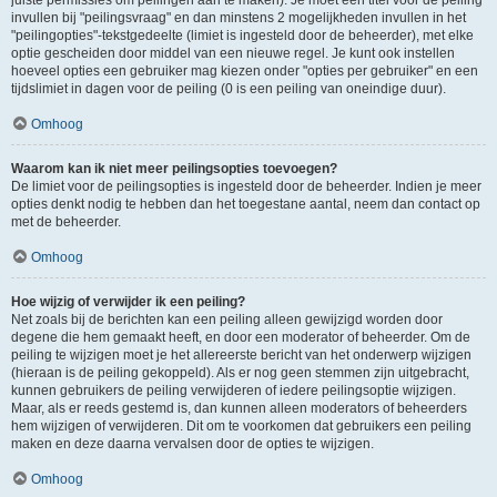
juiste permissies om peilingen aan te maken). Je moet een titel voor de peiling
invullen bij "peilingsvraag" en dan minstens 2 mogelijkheden invullen in het
"peilingopties"-tekstgedeelte (limiet is ingesteld door de beheerder), met elke
optie gescheiden door middel van een nieuwe regel. Je kunt ook instellen
hoeveel opties een gebruiker mag kiezen onder "opties per gebruiker" en een
tijdslimiet in dagen voor de peiling (0 is een peiling van oneindige duur).
Omhoog
Waarom kan ik niet meer peilingsopties toevoegen?
De limiet voor de peilingsopties is ingesteld door de beheerder. Indien je meer
opties denkt nodig te hebben dan het toegestane aantal, neem dan contact op
met de beheerder.
Omhoog
Hoe wijzig of verwijder ik een peiling?
Net zoals bij de berichten kan een peiling alleen gewijzigd worden door
degene die hem gemaakt heeft, en door een moderator of beheerder. Om de
peiling te wijzigen moet je het allereerste bericht van het onderwerp wijzigen
(hieraan is de peiling gekoppeld). Als er nog geen stemmen zijn uitgebracht,
kunnen gebruikers de peiling verwijderen of iedere peilingsoptie wijzigen.
Maar, als er reeds gestemd is, dan kunnen alleen moderators of beheerders
hem wijzigen of verwijderen. Dit om te voorkomen dat gebruikers een peiling
maken en deze daarna vervalsen door de opties te wijzigen.
Omhoog