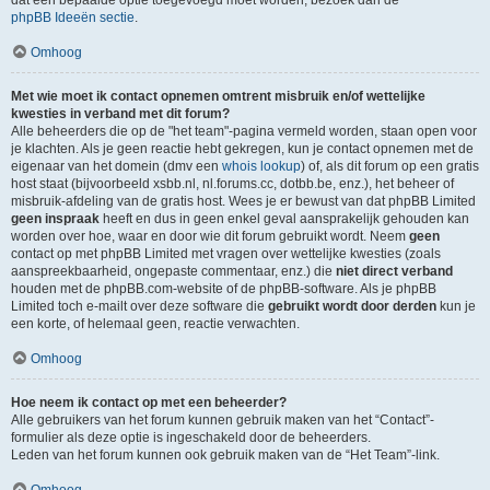
dat een bepaalde optie toegevoegd moet worden, bezoek dan de
phpBB Ideeën sectie
.
Omhoog
Met wie moet ik contact opnemen omtrent misbruik en/of wettelijke
kwesties in verband met dit forum?
Alle beheerders die op de "het team"-pagina vermeld worden, staan open voor
je klachten. Als je geen reactie hebt gekregen, kun je contact opnemen met de
eigenaar van het domein (dmv een
whois lookup
) of, als dit forum op een gratis
host staat (bijvoorbeeld xsbb.nl, nl.forums.cc, dotbb.be, enz.), het beheer of
misbruik-afdeling van de gratis host. Wees je er bewust van dat phpBB Limited
geen inspraak
heeft en dus in geen enkel geval aansprakelijk gehouden kan
worden over hoe, waar en door wie dit forum gebruikt wordt. Neem
geen
contact op met phpBB Limited met vragen over wettelijke kwesties (zoals
aanspreekbaarheid, ongepaste commentaar, enz.) die
niet direct verband
houden met de phpBB.com-website of de phpBB-software. Als je phpBB
Limited toch e-mailt over deze software die
gebruikt wordt door derden
kun je
een korte, of helemaal geen, reactie verwachten.
Omhoog
Hoe neem ik contact op met een beheerder?
Alle gebruikers van het forum kunnen gebruik maken van het “Contact”-
formulier als deze optie is ingeschakeld door de beheerders.
Leden van het forum kunnen ook gebruik maken van de “Het Team”-link.