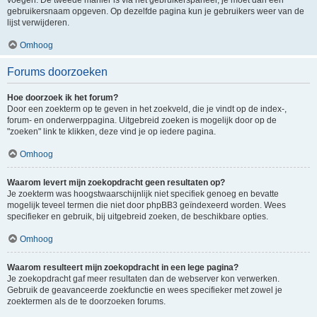
voegen. De tweede manier is via het gebruikerspaneel, je moet dan een
gebruikersnaam opgeven. Op dezelfde pagina kun je gebruikers weer van de
lijst verwijderen.
Omhoog
Forums doorzoeken
Hoe doorzoek ik het forum?
Door een zoekterm op te geven in het zoekveld, die je vindt op de index-,
forum- en onderwerppagina. Uitgebreid zoeken is mogelijk door op de
"zoeken" link te klikken, deze vind je op iedere pagina.
Omhoog
Waarom levert mijn zoekopdracht geen resultaten op?
Je zoekterm was hoogstwaarschijnlijk niet specifiek genoeg en bevatte
mogelijk teveel termen die niet door phpBB3 geïndexeerd worden. Wees
specifieker en gebruik, bij uitgebreid zoeken, de beschikbare opties.
Omhoog
Waarom resulteert mijn zoekopdracht in een lege pagina?
Je zoekopdracht gaf meer resultaten dan de webserver kon verwerken.
Gebruik de geavanceerde zoekfunctie en wees specifieker met zowel je
zoektermen als de te doorzoeken forums.