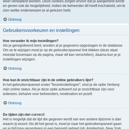
weer verwijderd worden. Deze cookies zorgen ervoor dat je aangemeld wordt
en geven ook de mogelijkheid, indien de beheerder dit heeft inschakeld, om te
zien welke onderwerpen je al gelezen hebt.
Omhoog
Gebruikersvoorkeuren en instellingen
Hoe verander ik mijn instellingen?
Als je geregistreerd bent, worden al je gegevens opgeslagen in de database.
Om ze te wijzigen moet je op de
gebruikerspaneel
link klikken (deze staat
meestal bovenaan op de pagina, maar dit kan verschillen), daarna kun je je
instellingen wijzigen.
Omhoog
Hoe kan ik onzichtbaar zijn in de online gebruikers lijst?
In het gebruikerspaneel onder "foruminstellingen", vind je de optie
Verberg
mijn online status
. Als je deze optie activeert zul je onzichtbaar zijn voor
iedereen, behalve voor beheerders, moderators en jezelf.
Omhoog
De tijden zijn niet correct!
Het is mogelijk dat de tijd die gegeven wordt van een andere tijdzone is dan
waarin jij woont. Als dit het geval is, moet je naar het gebruikerspaneel gaan
en je tijdzone veranderen in een bepaald gebied (vb: Amsterdam, New York,