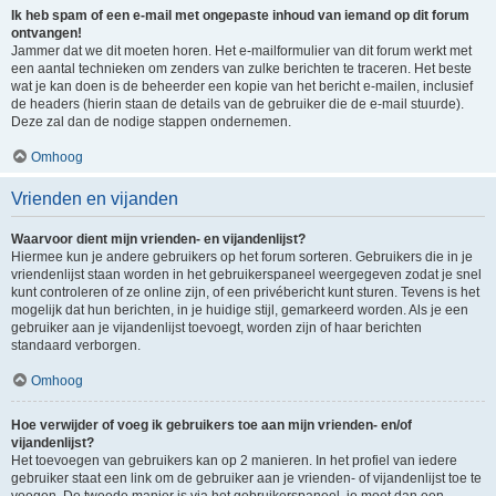
Ik heb spam of een e-mail met ongepaste inhoud van iemand op dit forum
ontvangen!
Jammer dat we dit moeten horen. Het e-mailformulier van dit forum werkt met
een aantal technieken om zenders van zulke berichten te traceren. Het beste
wat je kan doen is de beheerder een kopie van het bericht e-mailen, inclusief
de headers (hierin staan de details van de gebruiker die de e-mail stuurde).
Deze zal dan de nodige stappen ondernemen.
Omhoog
Vrienden en vijanden
Waarvoor dient mijn vrienden- en vijandenlijst?
Hiermee kun je andere gebruikers op het forum sorteren. Gebruikers die in je
vriendenlijst staan worden in het gebruikerspaneel weergegeven zodat je snel
kunt controleren of ze online zijn, of een privébericht kunt sturen. Tevens is het
mogelijk dat hun berichten, in je huidige stijl, gemarkeerd worden. Als je een
gebruiker aan je vijandenlijst toevoegt, worden zijn of haar berichten
standaard verborgen.
Omhoog
Hoe verwijder of voeg ik gebruikers toe aan mijn vrienden- en/of
vijandenlijst?
Het toevoegen van gebruikers kan op 2 manieren. In het profiel van iedere
gebruiker staat een link om de gebruiker aan je vrienden- of vijandenlijst toe te