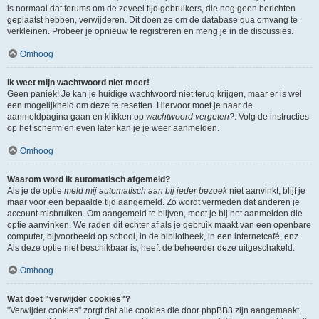
is normaal dat forums om de zoveel tijd gebruikers, die nog geen berichten
geplaatst hebben, verwijderen. Dit doen ze om de database qua omvang te
verkleinen. Probeer je opnieuw te registreren en meng je in de discussies.
Omhoog
Ik weet mijn wachtwoord niet meer!
Geen paniek! Je kan je huidige wachtwoord niet terug krijgen, maar er is wel
een mogelijkheid om deze te resetten. Hiervoor moet je naar de
aanmeldpagina gaan en klikken op
wachtwoord vergeten?
. Volg de instructies
op het scherm en even later kan je je weer aanmelden.
Omhoog
Waarom word ik automatisch afgemeld?
Als je de optie
meld mij automatisch aan bij ieder bezoek
niet aanvinkt, blijf je
maar voor een bepaalde tijd aangemeld. Zo wordt vermeden dat anderen je
account misbruiken. Om aangemeld te blijven, moet je bij het aanmelden die
optie aanvinken. We raden dit echter af als je gebruik maakt van een openbare
computer, bijvoorbeeld op school, in de bibliotheek, in een internetcafé, enz.
Als deze optie niet beschikbaar is, heeft de beheerder deze uitgeschakeld.
Omhoog
Wat doet "verwijder cookies"?
"Verwijder cookies" zorgt dat alle cookies die door phpBB3 zijn aangemaakt,