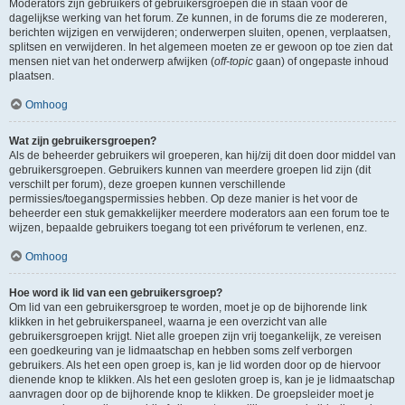
Moderators zijn gebruikers of gebruikersgroepen die in staan voor de
dagelijkse werking van het forum. Ze kunnen, in de forums die ze modereren,
berichten wijzigen en verwijderen; onderwerpen sluiten, openen, verplaatsen,
splitsen en verwijderen. In het algemeen moeten ze er gewoon op toe zien dat
mensen niet van het onderwerp afwijken (
off-topic
gaan) of ongepaste inhoud
plaatsen.
Omhoog
Wat zijn gebruikersgroepen?
Als de beheerder gebruikers wil groeperen, kan hij/zij dit doen door middel van
gebruikersgroepen. Gebruikers kunnen van meerdere groepen lid zijn (dit
verschilt per forum), deze groepen kunnen verschillende
permissies/toegangspermissies hebben. Op deze manier is het voor de
beheerder een stuk gemakkelijker meerdere moderators aan een forum toe te
wijzen, bepaalde gebruikers toegang tot een privéforum te verlenen, enz.
Omhoog
Hoe word ik lid van een gebruikersgroep?
Om lid van een gebruikersgroep te worden, moet je op de bijhorende link
klikken in het gebruikerspaneel, waarna je een overzicht van alle
gebruikersgroepen krijgt. Niet alle groepen zijn vrij toegankelijk, ze vereisen
een goedkeuring van je lidmaatschap en hebben soms zelf verborgen
gebruikers. Als het een open groep is, kan je lid worden door op de hiervoor
dienende knop te klikken. Als het een gesloten groep is, kan je je lidmaatschap
aanvragen door op de bijhorende knop te klikken. De groepsleider moet je