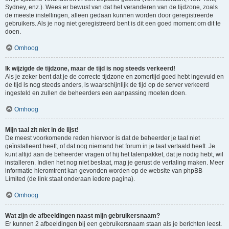
Sydney, enz.). Wees er bewust van dat het veranderen van de tijdzone, zoals
de meeste instellingen, alleen gedaan kunnen worden door geregistreerde
gebruikers. Als je nog niet geregistreerd bent is dit een goed moment om dit te
doen.
Omhoog
Ik wijzigde de tijdzone, maar de tijd is nog steeds verkeerd!
Als je zeker bent dat je de correcte tijdzone en zomertijd goed hebt ingevuld en
de tijd is nog steeds anders, is waarschijnlijk de tijd op de server verkeerd
ingesteld en zullen de beheerders een aanpassing moeten doen.
Omhoog
Mijn taal zit niet in de lijst!
De meest voorkomende reden hiervoor is dat de beheerder je taal niet
geïnstalleerd heeft, of dat nog niemand het forum in je taal vertaald heeft. Je
kunt altijd aan de beheerder vragen of hij het talenpakket, dat je nodig hebt, wil
installeren. Indien het nog niet bestaat, mag je gerust de vertaling maken. Meer
informatie hieromtrent kan gevonden worden op de website van phpBB
Limited (de link staat onderaan iedere pagina).
Omhoog
Wat zijn de afbeeldingen naast mijn gebruikersnaam?
Er kunnen 2 afbeeldingen bij een gebruikersnaam staan als je berichten leest.