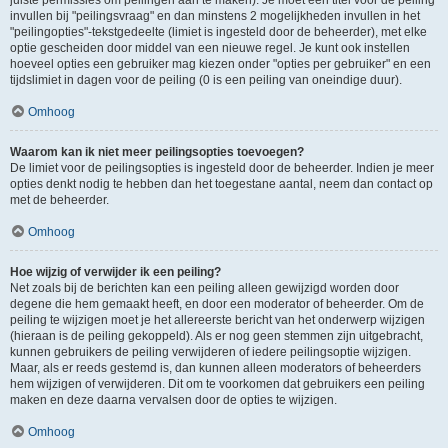
juiste permissies om peilingen aan te maken). Je moet een titel voor de peiling
invullen bij "peilingsvraag" en dan minstens 2 mogelijkheden invullen in het
"peilingopties"-tekstgedeelte (limiet is ingesteld door de beheerder), met elke
optie gescheiden door middel van een nieuwe regel. Je kunt ook instellen
hoeveel opties een gebruiker mag kiezen onder "opties per gebruiker" en een
tijdslimiet in dagen voor de peiling (0 is een peiling van oneindige duur).
Omhoog
Waarom kan ik niet meer peilingsopties toevoegen?
De limiet voor de peilingsopties is ingesteld door de beheerder. Indien je meer
opties denkt nodig te hebben dan het toegestane aantal, neem dan contact op
met de beheerder.
Omhoog
Hoe wijzig of verwijder ik een peiling?
Net zoals bij de berichten kan een peiling alleen gewijzigd worden door
degene die hem gemaakt heeft, en door een moderator of beheerder. Om de
peiling te wijzigen moet je het allereerste bericht van het onderwerp wijzigen
(hieraan is de peiling gekoppeld). Als er nog geen stemmen zijn uitgebracht,
kunnen gebruikers de peiling verwijderen of iedere peilingsoptie wijzigen.
Maar, als er reeds gestemd is, dan kunnen alleen moderators of beheerders
hem wijzigen of verwijderen. Dit om te voorkomen dat gebruikers een peiling
maken en deze daarna vervalsen door de opties te wijzigen.
Omhoog