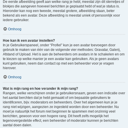
De eerste afbeelding geeft aan welke rang je hebt, meestal zijn dit sterretjes of
blokjes die aangeven hoeveel berichten je geplaatst hebt of wat je status is.
Hieronder kan nog een tweede, meestal grotere, afbeelding staan, beter
bekend als een avatar. Deze afbeelding is meestal uniek of persoonlijk voor
iedere gebruiker.
Omhoog
Hoe kan ik een avatar instellen?
In je Gebruikerspaneel, onder “Profiel” kun je een avatar toevoegen door
gebruik te maken van één van de volgende vier methodes: Gravatar, Galerij,
Afstand of Upload. Het is aan de beheerders om avatars in te schakelen en om
te kiezen op welke manier je een avatar kan gebruiken. Als je geen avatars
kunt gebruiken, neem dan contact op met een beheerder voor je vragen
hierover.
Omhoog
Wat is mijn rang en hoe verander ik mijn rang?
Rangen, welke verschijnen onder je gebruikersnaam, geven een indicatie over
het aantal berchten dat je hebt gemaakt of om bepaalde gebruikers te
identificeren, bijv. moderators en beheerders. Over het algemeen kun je je
rang niet wijzigen, aangezien ze ingesteld worden door een beheerder. Nu
moet je natuurlijk het forum niet beginnen te spammen met onzinnig veel
berichten, gewoon voor een hogere rang. Dit heeft zelfs mogelijk het
tegenovergestelde effect, een beheerder of moderator kunnen je berichten
aantal doen dalen.