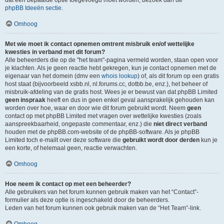
dat een bepaalde optie toegevoegd moet worden, bezoek dan de
phpBB Ideeën sectie
.
Omhoog
Met wie moet ik contact opnemen omtrent misbruik en/of wettelijke
kwesties in verband met dit forum?
Alle beheerders die op de "het team"-pagina vermeld worden, staan open voor
je klachten. Als je geen reactie hebt gekregen, kun je contact opnemen met de
eigenaar van het domein (dmv een
whois lookup
) of, als dit forum op een gratis
host staat (bijvoorbeeld xsbb.nl, nl.forums.cc, dotbb.be, enz.), het beheer of
misbruik-afdeling van de gratis host. Wees je er bewust van dat phpBB Limited
geen inspraak
heeft en dus in geen enkel geval aansprakelijk gehouden kan
worden over hoe, waar en door wie dit forum gebruikt wordt. Neem
geen
contact op met phpBB Limited met vragen over wettelijke kwesties (zoals
aanspreekbaarheid, ongepaste commentaar, enz.) die
niet direct verband
houden met de phpBB.com-website of de phpBB-software. Als je phpBB
Limited toch e-mailt over deze software die
gebruikt wordt door derden
kun je
een korte, of helemaal geen, reactie verwachten.
Omhoog
Hoe neem ik contact op met een beheerder?
Alle gebruikers van het forum kunnen gebruik maken van het “Contact”-
formulier als deze optie is ingeschakeld door de beheerders.
Leden van het forum kunnen ook gebruik maken van de “Het Team”-link.