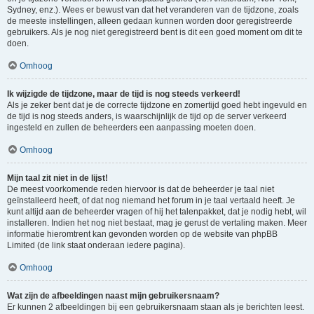
Sydney, enz.). Wees er bewust van dat het veranderen van de tijdzone, zoals
de meeste instellingen, alleen gedaan kunnen worden door geregistreerde
gebruikers. Als je nog niet geregistreerd bent is dit een goed moment om dit te
doen.
Omhoog
Ik wijzigde de tijdzone, maar de tijd is nog steeds verkeerd!
Als je zeker bent dat je de correcte tijdzone en zomertijd goed hebt ingevuld en
de tijd is nog steeds anders, is waarschijnlijk de tijd op de server verkeerd
ingesteld en zullen de beheerders een aanpassing moeten doen.
Omhoog
Mijn taal zit niet in de lijst!
De meest voorkomende reden hiervoor is dat de beheerder je taal niet
geïnstalleerd heeft, of dat nog niemand het forum in je taal vertaald heeft. Je
kunt altijd aan de beheerder vragen of hij het talenpakket, dat je nodig hebt, wil
installeren. Indien het nog niet bestaat, mag je gerust de vertaling maken. Meer
informatie hieromtrent kan gevonden worden op de website van phpBB
Limited (de link staat onderaan iedere pagina).
Omhoog
Wat zijn de afbeeldingen naast mijn gebruikersnaam?
Er kunnen 2 afbeeldingen bij een gebruikersnaam staan als je berichten leest.