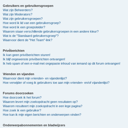
Gebruikers en gebruikersgroepen
Wat zijn Beheerders?
Wat zijn Moderators?
Wat zijn gebruikersgroepen?
Hoe word ik lid van een gebruikersgroep?
Hoe word ik een groepsleider?
Waarom staan verschillende gebruikersgroepen in een andere kleur?
Wat is de "Standaard gebruikersgroep"?
Waarvoor dient de "Het Team"-link?
Privéberichten
Ik kan geen privéberichten sturen!
Ik blijf ongewenste privéberichten ontvangen!
Ik heb spam of een e-mail met ongepaste inhoud van iemand op dit forum ontvangen!
Vrienden en vijanden
Waarvoor dient mijn vrienden- en vijandenlijst?
Hoe verwijder of voeg ik gebruikers toe aan mijn vrienden- en/of vijandenlijst?
Forums doorzoeken
Hoe doorzoek ik het forum?
Waarom levert mijn zoekopdracht geen resultaten op?
Waarom resulteert mijn zoekopdracht in een lege pagina?
Hoe zoek ik een gebruiker?
Hoe kan ik mijn eigen berichten en onderwerpen vinden?
Onderwerpabonnementen en bladwijzers