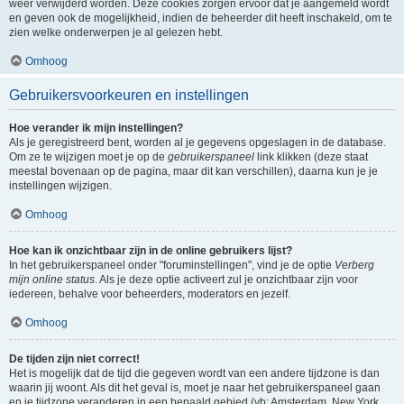
weer verwijderd worden. Deze cookies zorgen ervoor dat je aangemeld wordt
en geven ook de mogelijkheid, indien de beheerder dit heeft inschakeld, om te
zien welke onderwerpen je al gelezen hebt.
Omhoog
Gebruikersvoorkeuren en instellingen
Hoe verander ik mijn instellingen?
Als je geregistreerd bent, worden al je gegevens opgeslagen in de database.
Om ze te wijzigen moet je op de
gebruikerspaneel
link klikken (deze staat
meestal bovenaan op de pagina, maar dit kan verschillen), daarna kun je je
instellingen wijzigen.
Omhoog
Hoe kan ik onzichtbaar zijn in de online gebruikers lijst?
In het gebruikerspaneel onder "foruminstellingen", vind je de optie
Verberg
mijn online status
. Als je deze optie activeert zul je onzichtbaar zijn voor
iedereen, behalve voor beheerders, moderators en jezelf.
Omhoog
De tijden zijn niet correct!
Het is mogelijk dat de tijd die gegeven wordt van een andere tijdzone is dan
waarin jij woont. Als dit het geval is, moet je naar het gebruikerspaneel gaan
en je tijdzone veranderen in een bepaald gebied (vb: Amsterdam, New York,