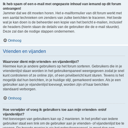
Ik heb spam of een e-mail met ongepaste inhoud van iemand op dit forum
ontvangen!
Jammer dat we dit moeten horen. Het e-mailformulier van dit forum werkt met
een aantal technieken om zenders van zulke berichten te traceren. Het beste
wat je kan doen is de beheerder een kopie van het bericht e-mailen, inclusief
de headers (hierin staan de details van de gebruiker die de e-mail stuurde).
Deze zal dan de nodige stappen ondernemen.
Omhoog
Vrienden en vijanden
Waarvoor dient mijn vrienden- en vijandenlijst?
Hiermee kun je andere gebruikers op het forum sorteren. Gebruikers die in je
vriendenlijst staan worden in het gebruikerspaneel weergegeven zodat je snel
kunt controleren of ze online zijn, of een privébericht kunt sturen. Tevens is het
mogelijk dat hun berichten, in je huidige stijl, gemarkeerd worden. Als je een
gebruiker aan je vijandenlijst toevoegt, worden zijn of haar berichten
standaard verborgen.
Omhoog
Hoe verwijder of voeg ik gebruikers toe aan mijn vrienden- en/of
vijandenlijst?
Het toevoegen van gebruikers kan op 2 manieren. In het profiel van iedere
gebruiker staat een link om de gebruiker aan je vrienden- of vijandenlijst toe te