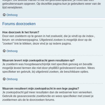
voegen. De tweede manier is via het gebruikerspaneel, je moet dan een
gebruikersnaam opgeven. Op dezelfde pagina kun je gebruikers weer van de
lijst verwijderen.
Omhoog
Forums doorzoeken
Hoe doorzoek ik het forum?
Door een zoekterm op te geven in het zoekveld, die je vindt op de index-,
forum- en onderwerppagina. Uitgebreid zoeken is mogelijk door op de
"zoeken" link te klikken, deze vind je op iedere pagina.
Omhoog
Waarom levert mijn zoekopdracht geen resultaten op?
Je zoekterm was hoogstwaarschijnlijk niet specifiek genoeg en bevatte
mogelijk teveel termen die niet door phpBB3 geïndexeerd worden. Wees
specifieker en gebruik, bij uitgebreid zoeken, de beschikbare opties.
Omhoog
Waarom resulteert mijn zoekopdracht in een lege pagina?
Je zoekopdracht gaf meer resultaten dan de webserver kon verwerken.
Gebruik de geavanceerde zoekfunctie en wees specifieker met zowel je
zoektermen als de te doorzoeken forums.