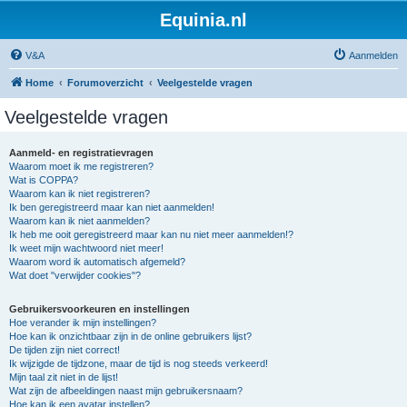
Equinia.nl
V&A
Aanmelden
Home
Forumoverzicht
Veelgestelde vragen
Veelgestelde vragen
Aanmeld- en registratievragen
Waarom moet ik me registreren?
Wat is COPPA?
Waarom kan ik niet registreren?
Ik ben geregistreerd maar kan niet aanmelden!
Waarom kan ik niet aanmelden?
Ik heb me ooit geregistreerd maar kan nu niet meer aanmelden!?
Ik weet mijn wachtwoord niet meer!
Waarom word ik automatisch afgemeld?
Wat doet "verwijder cookies"?
Gebruikersvoorkeuren en instellingen
Hoe verander ik mijn instellingen?
Hoe kan ik onzichtbaar zijn in de online gebruikers lijst?
De tijden zijn niet correct!
Ik wijzigde de tijdzone, maar de tijd is nog steeds verkeerd!
Mijn taal zit niet in de lijst!
Wat zijn de afbeeldingen naast mijn gebruikersnaam?
Hoe kan ik een avatar instellen?