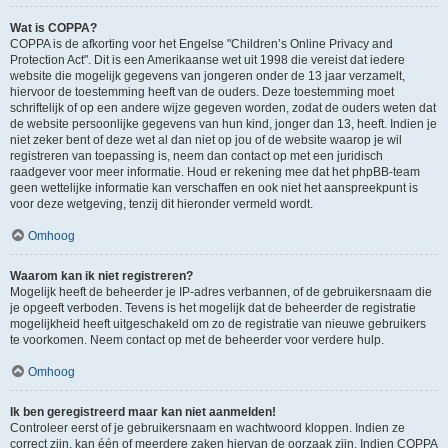
Wat is COPPA?
COPPA is de afkorting voor het Engelse "Children’s Online Privacy and
Protection Act". Dit is een Amerikaanse wet uit 1998 die vereist dat iedere
website die mogelijk gegevens van jongeren onder de 13 jaar verzamelt,
hiervoor de toestemming heeft van de ouders. Deze toestemming moet
schriftelijk of op een andere wijze gegeven worden, zodat de ouders weten dat
de website persoonlijke gegevens van hun kind, jonger dan 13, heeft. Indien je
niet zeker bent of deze wet al dan niet op jou of de website waarop je wil
registreren van toepassing is, neem dan contact op met een juridisch
raadgever voor meer informatie. Houd er rekening mee dat het phpBB-team
geen wettelijke informatie kan verschaffen en ook niet het aanspreekpunt is
voor deze wetgeving, tenzij dit hieronder vermeld wordt.
Omhoog
Waarom kan ik niet registreren?
Mogelijk heeft de beheerder je IP-adres verbannen, of de gebruikersnaam die
je opgeeft verboden. Tevens is het mogelijk dat de beheerder de registratie
mogelijkheid heeft uitgeschakeld om zo de registratie van nieuwe gebruikers
te voorkomen. Neem contact op met de beheerder voor verdere hulp.
Omhoog
Ik ben geregistreerd maar kan niet aanmelden!
Controleer eerst of je gebruikersnaam en wachtwoord kloppen. Indien ze
correct zijn, kan één of meerdere zaken hiervan de oorzaak zijn. Indien COPPA