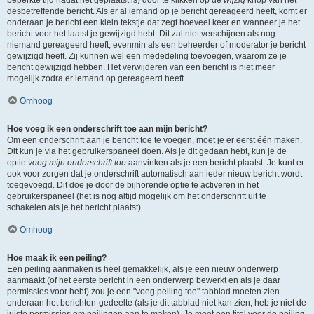
beperkte tijd nadat het geplaatst is) door te klikken op de
wijzig
knop van het
desbetreffende bericht. Als er al iemand op je bericht gereageerd heeft, komt er
onderaan je bericht een klein tekstje dat zegt hoeveel keer en wanneer je het
bericht voor het laatst je gewijzigd hebt. Dit zal niet verschijnen als nog
niemand gereageerd heeft, evenmin als een beheerder of moderator je bericht
gewijzigd heeft. Zij kunnen wel een mededeling toevoegen, waarom ze je
bericht gewijzigd hebben. Het verwijderen van een bericht is niet meer
mogelijk zodra er iemand op gereageerd heeft.
Omhoog
Hoe voeg ik een onderschrift toe aan mijn bericht?
Om een onderschrift aan je bericht toe te voegen, moet je er eerst één maken.
Dit kun je via het gebruikerspaneel doen. Als je dit gedaan hebt, kun je de
optie
voeg mijn onderschrift toe
aanvinken als je een bericht plaatst. Je kunt er
ook voor zorgen dat je onderschrift automatisch aan ieder nieuw bericht wordt
toegevoegd. Dit doe je door de bijhorende optie te activeren in het
gebruikerspaneel (het is nog altijd mogelijk om het onderschrift uit te
schakelen als je het bericht plaatst).
Omhoog
Hoe maak ik een peiling?
Een peiling aanmaken is heel gemakkelijk, als je een nieuw onderwerp
aanmaakt (of het eerste bericht in een onderwerp bewerkt en als je daar
permissies voor hebt) zou je een "voeg peiling toe" tabblad moeten zien
onderaan het berichten-gedeelte (als je dit tabblad niet kan zien, heb je niet de