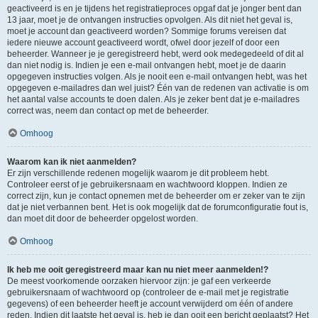
geactiveerd is en je tijdens het registratieproces opgaf dat je jonger bent dan
13 jaar, moet je de ontvangen instructies opvolgen. Als dit niet het geval is,
moet je account dan geactiveerd worden? Sommige forums vereisen dat
iedere nieuwe account geactiveerd wordt, ofwel door jezelf of door een
beheerder. Wanneer je je geregistreerd hebt, werd ook medegedeeld of dit al
dan niet nodig is. Indien je een e-mail ontvangen hebt, moet je de daarin
opgegeven instructies volgen. Als je nooit een e-mail ontvangen hebt, was het
opgegeven e-mailadres dan wel juist? Één van de redenen van activatie is om
het aantal valse accounts te doen dalen. Als je zeker bent dat je e-mailadres
correct was, neem dan contact op met de beheerder.
Omhoog
Waarom kan ik niet aanmelden?
Er zijn verschillende redenen mogelijk waarom je dit probleem hebt.
Controleer eerst of je gebruikersnaam en wachtwoord kloppen. Indien ze
correct zijn, kun je contact opnemen met de beheerder om er zeker van te zijn
dat je niet verbannen bent. Het is ook mogelijk dat de forumconfiguratie fout is,
dan moet dit door de beheerder opgelost worden.
Omhoog
Ik heb me ooit geregistreerd maar kan nu niet meer aanmelden!?
De meest voorkomende oorzaken hiervoor zijn: je gaf een verkeerde
gebruikersnaam of wachtwoord op (controleer de e-mail met je registratie
gegevens) of een beheerder heeft je account verwijderd om één of andere
reden. Indien dit laatste het geval is, heb je dan ooit een bericht geplaatst? Het