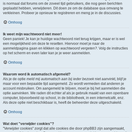
is normaal dat forums om de zoveel tijd gebruikers, die nog geen berichten
geplaatst hebben, verwijderen. Dit doen ze om de database qua omvang te
verkleinen. Probeer je opnieuw te registreren en meng je in de discussies.
Omhoog
Ik weet mijn wachtwoord niet meer!
Geen paniek! Je kan je huidige wachtwoord niet terug krijgen, maar er is wel
een mogelijkheid om deze te resetten. Hiervoor moet je naar de
aanmeldpagina gaan en klikken op
wachtwoord vergeten?
. Volg de instructies
op het scherm en even later kan je je weer aanmelden.
Omhoog
Waarom word ik automatisch afgemeld?
Als je de optie
meld mij automatisch aan bij ieder bezoek
niet aanvinkt, blijf je
maar voor een bepaalde tijd aangemeld. Zo wordt vermeden dat anderen je
account misbruiken. Om aangemeld te blijven, moet je bij het aanmelden die
optie aanvinken. We raden dit echter af als je gebruik maakt van een openbare
computer, bijvoorbeeld op school, in de bibliotheek, in een internetcafé, enz.
Als deze optie niet beschikbaar is, heeft de beheerder deze uitgeschakeld.
Omhoog
Wat doet "verwijder cookies"?
"Verwijder cookies" zorgt dat alle cookies die door phpBB3 zijn aangemaakt,