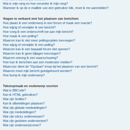
Wat is mijn rang en hoe verander ik mijn rang?
Wanneer ik op de e-maillink van een gebruiker klik, moet ik me aanmelden?
Vragen in verband met het plaatsen van berichten
Hoe plaats ik een onderwerp in een forum of maak een reactie?
Hoe wijzig of verwijder ik een bericht?
Hoe voeg ik een onderschrift toe aan mijn bericht?
Hoe maak ik een peiling?
Waarom kan ik niet meer peilingsopties toevoegen?
Hoe wijzig of verwijder ik een peiling?
Waarom kan ik een bepaald forum niet openen?
Waarom kan ik geen bijlagen toevoegen?
Waarom ontving ik een waarschuwing?
Hoe kan ik berichten aan een moderator melden?
Waarvoor dient de "Opslaan"-knop bij het plaatsen van een bericht?
Waarom moet mijn bericht goedgekeurd worden?
Hoe bump ik mijn onderwerp?
Tekstopmaak en onderwerp soorten
Wat is BBCode?
Kan ik HTML gebruiken?
Wat zijn Smilies?
Kan ik afbeeldingen plaatsen?
Wat zijn globale mededelingen?
Wat zijn mededelingen?
Wat zijn sticky onderwerpen?
Wat zijn gesloten onderwerpen?
Wat zijn onderwerpiconen?