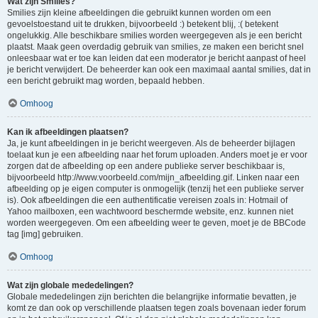
Wat zijn Smilies?
Smilies zijn kleine afbeeldingen die gebruikt kunnen worden om een
gevoelstoestand uit te drukken, bijvoorbeeld :) betekent blij, :( betekent
ongelukkig. Alle beschikbare smilies worden weergegeven als je een bericht
plaatst. Maak geen overdadig gebruik van smilies, ze maken een bericht snel
onleesbaar wat er toe kan leiden dat een moderator je bericht aanpast of heel
je bericht verwijdert. De beheerder kan ook een maximaal aantal smilies, dat in
een bericht gebruikt mag worden, bepaald hebben.
Omhoog
Kan ik afbeeldingen plaatsen?
Ja, je kunt afbeeldingen in je bericht weergeven. Als de beheerder bijlagen
toelaat kun je een afbeelding naar het forum uploaden. Anders moet je er voor
zorgen dat de afbeelding op een andere publieke server beschikbaar is,
bijvoorbeeld http://www.voorbeeld.com/mijn_afbeelding.gif. Linken naar een
afbeelding op je eigen computer is onmogelijk (tenzij het een publieke server
is). Ook afbeeldingen die een authentificatie vereisen zoals in: Hotmail of
Yahoo mailboxen, een wachtwoord beschermde website, enz. kunnen niet
worden weergegeven. Om een afbeelding weer te geven, moet je de BBCode
tag [img] gebruiken.
Omhoog
Wat zijn globale mededelingen?
Globale mededelingen zijn berichten die belangrijke informatie bevatten, je
komt ze dan ook op verschillende plaatsen tegen zoals bovenaan ieder forum