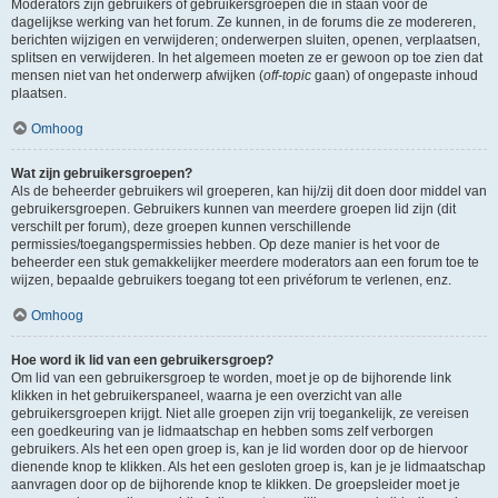
Moderators zijn gebruikers of gebruikersgroepen die in staan voor de
dagelijkse werking van het forum. Ze kunnen, in de forums die ze modereren,
berichten wijzigen en verwijderen; onderwerpen sluiten, openen, verplaatsen,
splitsen en verwijderen. In het algemeen moeten ze er gewoon op toe zien dat
mensen niet van het onderwerp afwijken (
off-topic
gaan) of ongepaste inhoud
plaatsen.
Omhoog
Wat zijn gebruikersgroepen?
Als de beheerder gebruikers wil groeperen, kan hij/zij dit doen door middel van
gebruikersgroepen. Gebruikers kunnen van meerdere groepen lid zijn (dit
verschilt per forum), deze groepen kunnen verschillende
permissies/toegangspermissies hebben. Op deze manier is het voor de
beheerder een stuk gemakkelijker meerdere moderators aan een forum toe te
wijzen, bepaalde gebruikers toegang tot een privéforum te verlenen, enz.
Omhoog
Hoe word ik lid van een gebruikersgroep?
Om lid van een gebruikersgroep te worden, moet je op de bijhorende link
klikken in het gebruikerspaneel, waarna je een overzicht van alle
gebruikersgroepen krijgt. Niet alle groepen zijn vrij toegankelijk, ze vereisen
een goedkeuring van je lidmaatschap en hebben soms zelf verborgen
gebruikers. Als het een open groep is, kan je lid worden door op de hiervoor
dienende knop te klikken. Als het een gesloten groep is, kan je je lidmaatschap
aanvragen door op de bijhorende knop te klikken. De groepsleider moet je