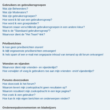
Gebruikers en gebruikersgroepen
Wat zijn Beheerders?
Wat zijn Moderators?
Wat zijn gebruikersgroepen?
Hoe word ik lid van een gebruikersgroep?
Hoe word ik een groepsleider?
Waarom staan verschillende gebruikersgroepen in een andere kleur?
Wat is de "Standaard gebruikersgroep"?
Waarvoor dient de "Het Team"-link?
Privéberichten
Ik kan geen privéberichten sturen!
Ik blijf ongewenste privéberichten ontvangen!
Ik heb spam of een e-mail met ongepaste inhoud van iemand op dit forum ontvangen!
Vrienden en vijanden
Waarvoor dient mijn vrienden- en vijandenlijst?
Hoe verwijder of voeg ik gebruikers toe aan mijn vrienden- en/of vijandenlijst?
Forums doorzoeken
Hoe doorzoek ik het forum?
Waarom levert mijn zoekopdracht geen resultaten op?
Waarom resulteert mijn zoekopdracht in een lege pagina?
Hoe zoek ik een gebruiker?
Hoe kan ik mijn eigen berichten en onderwerpen vinden?
Onderwerpabonnementen en bladwijzers