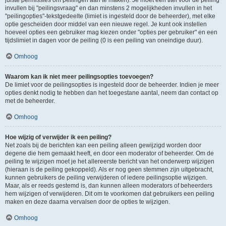
juiste permissies om peilingen aan te maken). Je moet een titel voor de peiling
invullen bij "peilingsvraag" en dan minstens 2 mogelijkheden invullen in het
"peilingopties"-tekstgedeelte (limiet is ingesteld door de beheerder), met elke
optie gescheiden door middel van een nieuwe regel. Je kunt ook instellen
hoeveel opties een gebruiker mag kiezen onder "opties per gebruiker" en een
tijdslimiet in dagen voor de peiling (0 is een peiling van oneindige duur).
Omhoog
Waarom kan ik niet meer peilingsopties toevoegen?
De limiet voor de peilingsopties is ingesteld door de beheerder. Indien je meer
opties denkt nodig te hebben dan het toegestane aantal, neem dan contact op
met de beheerder.
Omhoog
Hoe wijzig of verwijder ik een peiling?
Net zoals bij de berichten kan een peiling alleen gewijzigd worden door
degene die hem gemaakt heeft, en door een moderator of beheerder. Om de
peiling te wijzigen moet je het allereerste bericht van het onderwerp wijzigen
(hieraan is de peiling gekoppeld). Als er nog geen stemmen zijn uitgebracht,
kunnen gebruikers de peiling verwijderen of iedere peilingsoptie wijzigen.
Maar, als er reeds gestemd is, dan kunnen alleen moderators of beheerders
hem wijzigen of verwijderen. Dit om te voorkomen dat gebruikers een peiling
maken en deze daarna vervalsen door de opties te wijzigen.
Omhoog