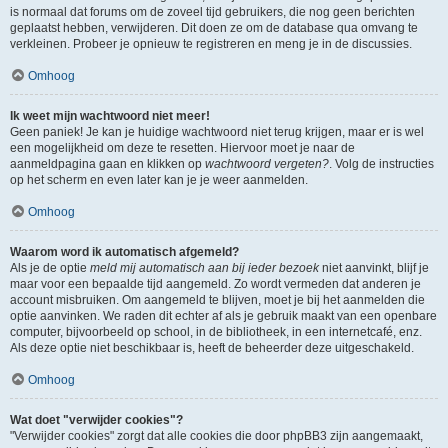
is normaal dat forums om de zoveel tijd gebruikers, die nog geen berichten
geplaatst hebben, verwijderen. Dit doen ze om de database qua omvang te
verkleinen. Probeer je opnieuw te registreren en meng je in de discussies.
Omhoog
Ik weet mijn wachtwoord niet meer!
Geen paniek! Je kan je huidige wachtwoord niet terug krijgen, maar er is wel
een mogelijkheid om deze te resetten. Hiervoor moet je naar de
aanmeldpagina gaan en klikken op
wachtwoord vergeten?
. Volg de instructies
op het scherm en even later kan je je weer aanmelden.
Omhoog
Waarom word ik automatisch afgemeld?
Als je de optie
meld mij automatisch aan bij ieder bezoek
niet aanvinkt, blijf je
maar voor een bepaalde tijd aangemeld. Zo wordt vermeden dat anderen je
account misbruiken. Om aangemeld te blijven, moet je bij het aanmelden die
optie aanvinken. We raden dit echter af als je gebruik maakt van een openbare
computer, bijvoorbeeld op school, in de bibliotheek, in een internetcafé, enz.
Als deze optie niet beschikbaar is, heeft de beheerder deze uitgeschakeld.
Omhoog
Wat doet "verwijder cookies"?
"Verwijder cookies" zorgt dat alle cookies die door phpBB3 zijn aangemaakt,