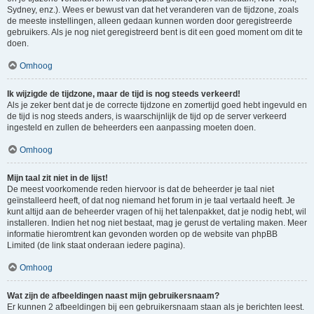
Sydney, enz.). Wees er bewust van dat het veranderen van de tijdzone, zoals
de meeste instellingen, alleen gedaan kunnen worden door geregistreerde
gebruikers. Als je nog niet geregistreerd bent is dit een goed moment om dit te
doen.
Omhoog
Ik wijzigde de tijdzone, maar de tijd is nog steeds verkeerd!
Als je zeker bent dat je de correcte tijdzone en zomertijd goed hebt ingevuld en
de tijd is nog steeds anders, is waarschijnlijk de tijd op de server verkeerd
ingesteld en zullen de beheerders een aanpassing moeten doen.
Omhoog
Mijn taal zit niet in de lijst!
De meest voorkomende reden hiervoor is dat de beheerder je taal niet
geïnstalleerd heeft, of dat nog niemand het forum in je taal vertaald heeft. Je
kunt altijd aan de beheerder vragen of hij het talenpakket, dat je nodig hebt, wil
installeren. Indien het nog niet bestaat, mag je gerust de vertaling maken. Meer
informatie hieromtrent kan gevonden worden op de website van phpBB
Limited (de link staat onderaan iedere pagina).
Omhoog
Wat zijn de afbeeldingen naast mijn gebruikersnaam?
Er kunnen 2 afbeeldingen bij een gebruikersnaam staan als je berichten leest.