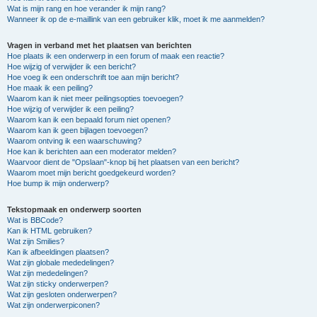
Wat is mijn rang en hoe verander ik mijn rang?
Wanneer ik op de e-maillink van een gebruiker klik, moet ik me aanmelden?
Vragen in verband met het plaatsen van berichten
Hoe plaats ik een onderwerp in een forum of maak een reactie?
Hoe wijzig of verwijder ik een bericht?
Hoe voeg ik een onderschrift toe aan mijn bericht?
Hoe maak ik een peiling?
Waarom kan ik niet meer peilingsopties toevoegen?
Hoe wijzig of verwijder ik een peiling?
Waarom kan ik een bepaald forum niet openen?
Waarom kan ik geen bijlagen toevoegen?
Waarom ontving ik een waarschuwing?
Hoe kan ik berichten aan een moderator melden?
Waarvoor dient de "Opslaan"-knop bij het plaatsen van een bericht?
Waarom moet mijn bericht goedgekeurd worden?
Hoe bump ik mijn onderwerp?
Tekstopmaak en onderwerp soorten
Wat is BBCode?
Kan ik HTML gebruiken?
Wat zijn Smilies?
Kan ik afbeeldingen plaatsen?
Wat zijn globale mededelingen?
Wat zijn mededelingen?
Wat zijn sticky onderwerpen?
Wat zijn gesloten onderwerpen?
Wat zijn onderwerpiconen?