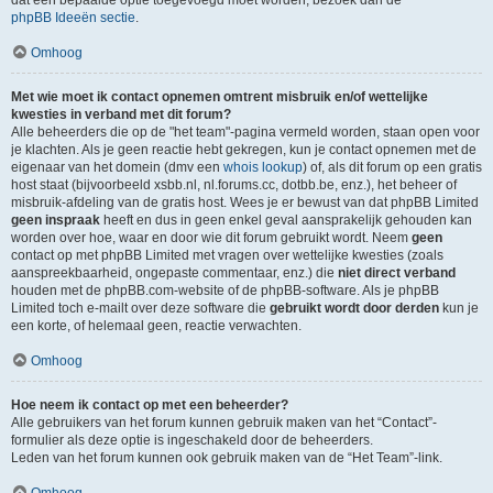
dat een bepaalde optie toegevoegd moet worden, bezoek dan de
phpBB Ideeën sectie
.
Omhoog
Met wie moet ik contact opnemen omtrent misbruik en/of wettelijke
kwesties in verband met dit forum?
Alle beheerders die op de "het team"-pagina vermeld worden, staan open voor
je klachten. Als je geen reactie hebt gekregen, kun je contact opnemen met de
eigenaar van het domein (dmv een
whois lookup
) of, als dit forum op een gratis
host staat (bijvoorbeeld xsbb.nl, nl.forums.cc, dotbb.be, enz.), het beheer of
misbruik-afdeling van de gratis host. Wees je er bewust van dat phpBB Limited
geen inspraak
heeft en dus in geen enkel geval aansprakelijk gehouden kan
worden over hoe, waar en door wie dit forum gebruikt wordt. Neem
geen
contact op met phpBB Limited met vragen over wettelijke kwesties (zoals
aanspreekbaarheid, ongepaste commentaar, enz.) die
niet direct verband
houden met de phpBB.com-website of de phpBB-software. Als je phpBB
Limited toch e-mailt over deze software die
gebruikt wordt door derden
kun je
een korte, of helemaal geen, reactie verwachten.
Omhoog
Hoe neem ik contact op met een beheerder?
Alle gebruikers van het forum kunnen gebruik maken van het “Contact”-
formulier als deze optie is ingeschakeld door de beheerders.
Leden van het forum kunnen ook gebruik maken van de “Het Team”-link.