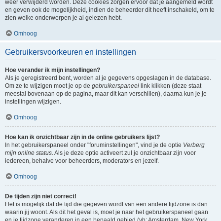
weer verwijderd worden. Deze cookies zorgen ervoor dat je aangemeld wordt
en geven ook de mogelijkheid, indien de beheerder dit heeft inschakeld, om te
zien welke onderwerpen je al gelezen hebt.
Omhoog
Gebruikersvoorkeuren en instellingen
Hoe verander ik mijn instellingen?
Als je geregistreerd bent, worden al je gegevens opgeslagen in de database.
Om ze te wijzigen moet je op de
gebruikerspaneel
link klikken (deze staat
meestal bovenaan op de pagina, maar dit kan verschillen), daarna kun je je
instellingen wijzigen.
Omhoog
Hoe kan ik onzichtbaar zijn in de online gebruikers lijst?
In het gebruikerspaneel onder "foruminstellingen", vind je de optie
Verberg
mijn online status
. Als je deze optie activeert zul je onzichtbaar zijn voor
iedereen, behalve voor beheerders, moderators en jezelf.
Omhoog
De tijden zijn niet correct!
Het is mogelijk dat de tijd die gegeven wordt van een andere tijdzone is dan
waarin jij woont. Als dit het geval is, moet je naar het gebruikerspaneel gaan
en je tijdzone veranderen in een bepaald gebied (vb: Amsterdam, New York,