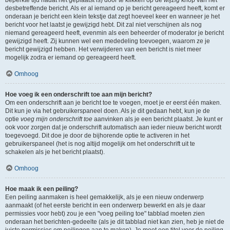
beperkte tijd nadat het geplaatst is) door te klikken op de
wijzig
knop van het
desbetreffende bericht. Als er al iemand op je bericht gereageerd heeft, komt er
onderaan je bericht een klein tekstje dat zegt hoeveel keer en wanneer je het
bericht voor het laatst je gewijzigd hebt. Dit zal niet verschijnen als nog
niemand gereageerd heeft, evenmin als een beheerder of moderator je bericht
gewijzigd heeft. Zij kunnen wel een mededeling toevoegen, waarom ze je
bericht gewijzigd hebben. Het verwijderen van een bericht is niet meer
mogelijk zodra er iemand op gereageerd heeft.
Omhoog
Hoe voeg ik een onderschrift toe aan mijn bericht?
Om een onderschrift aan je bericht toe te voegen, moet je er eerst één maken.
Dit kun je via het gebruikerspaneel doen. Als je dit gedaan hebt, kun je de
optie
voeg mijn onderschrift toe
aanvinken als je een bericht plaatst. Je kunt er
ook voor zorgen dat je onderschrift automatisch aan ieder nieuw bericht wordt
toegevoegd. Dit doe je door de bijhorende optie te activeren in het
gebruikerspaneel (het is nog altijd mogelijk om het onderschrift uit te
schakelen als je het bericht plaatst).
Omhoog
Hoe maak ik een peiling?
Een peiling aanmaken is heel gemakkelijk, als je een nieuw onderwerp
aanmaakt (of het eerste bericht in een onderwerp bewerkt en als je daar
permissies voor hebt) zou je een "voeg peiling toe" tabblad moeten zien
onderaan het berichten-gedeelte (als je dit tabblad niet kan zien, heb je niet de