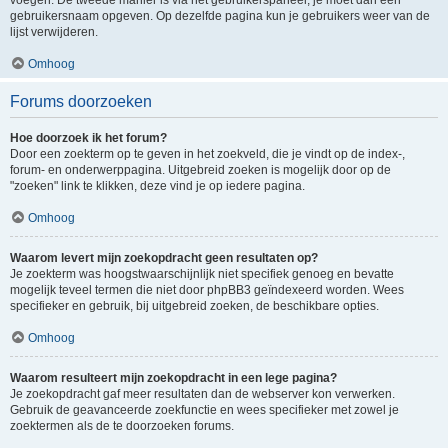
voegen. De tweede manier is via het gebruikerspaneel, je moet dan een
gebruikersnaam opgeven. Op dezelfde pagina kun je gebruikers weer van de
lijst verwijderen.
Omhoog
Forums doorzoeken
Hoe doorzoek ik het forum?
Door een zoekterm op te geven in het zoekveld, die je vindt op de index-,
forum- en onderwerppagina. Uitgebreid zoeken is mogelijk door op de
"zoeken" link te klikken, deze vind je op iedere pagina.
Omhoog
Waarom levert mijn zoekopdracht geen resultaten op?
Je zoekterm was hoogstwaarschijnlijk niet specifiek genoeg en bevatte
mogelijk teveel termen die niet door phpBB3 geïndexeerd worden. Wees
specifieker en gebruik, bij uitgebreid zoeken, de beschikbare opties.
Omhoog
Waarom resulteert mijn zoekopdracht in een lege pagina?
Je zoekopdracht gaf meer resultaten dan de webserver kon verwerken.
Gebruik de geavanceerde zoekfunctie en wees specifieker met zowel je
zoektermen als de te doorzoeken forums.