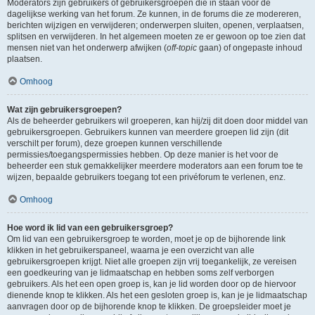
Moderators zijn gebruikers of gebruikersgroepen die in staan voor de
dagelijkse werking van het forum. Ze kunnen, in de forums die ze modereren,
berichten wijzigen en verwijderen; onderwerpen sluiten, openen, verplaatsen,
splitsen en verwijderen. In het algemeen moeten ze er gewoon op toe zien dat
mensen niet van het onderwerp afwijken (
off-topic
gaan) of ongepaste inhoud
plaatsen.
Omhoog
Wat zijn gebruikersgroepen?
Als de beheerder gebruikers wil groeperen, kan hij/zij dit doen door middel van
gebruikersgroepen. Gebruikers kunnen van meerdere groepen lid zijn (dit
verschilt per forum), deze groepen kunnen verschillende
permissies/toegangspermissies hebben. Op deze manier is het voor de
beheerder een stuk gemakkelijker meerdere moderators aan een forum toe te
wijzen, bepaalde gebruikers toegang tot een privéforum te verlenen, enz.
Omhoog
Hoe word ik lid van een gebruikersgroep?
Om lid van een gebruikersgroep te worden, moet je op de bijhorende link
klikken in het gebruikerspaneel, waarna je een overzicht van alle
gebruikersgroepen krijgt. Niet alle groepen zijn vrij toegankelijk, ze vereisen
een goedkeuring van je lidmaatschap en hebben soms zelf verborgen
gebruikers. Als het een open groep is, kan je lid worden door op de hiervoor
dienende knop te klikken. Als het een gesloten groep is, kan je je lidmaatschap
aanvragen door op de bijhorende knop te klikken. De groepsleider moet je