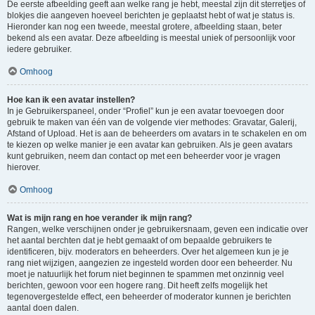
De eerste afbeelding geeft aan welke rang je hebt, meestal zijn dit sterretjes of
blokjes die aangeven hoeveel berichten je geplaatst hebt of wat je status is.
Hieronder kan nog een tweede, meestal grotere, afbeelding staan, beter
bekend als een avatar. Deze afbeelding is meestal uniek of persoonlijk voor
iedere gebruiker.
Omhoog
Hoe kan ik een avatar instellen?
In je Gebruikerspaneel, onder “Profiel” kun je een avatar toevoegen door
gebruik te maken van één van de volgende vier methodes: Gravatar, Galerij,
Afstand of Upload. Het is aan de beheerders om avatars in te schakelen en om
te kiezen op welke manier je een avatar kan gebruiken. Als je geen avatars
kunt gebruiken, neem dan contact op met een beheerder voor je vragen
hierover.
Omhoog
Wat is mijn rang en hoe verander ik mijn rang?
Rangen, welke verschijnen onder je gebruikersnaam, geven een indicatie over
het aantal berchten dat je hebt gemaakt of om bepaalde gebruikers te
identificeren, bijv. moderators en beheerders. Over het algemeen kun je je
rang niet wijzigen, aangezien ze ingesteld worden door een beheerder. Nu
moet je natuurlijk het forum niet beginnen te spammen met onzinnig veel
berichten, gewoon voor een hogere rang. Dit heeft zelfs mogelijk het
tegenovergestelde effect, een beheerder of moderator kunnen je berichten
aantal doen dalen.