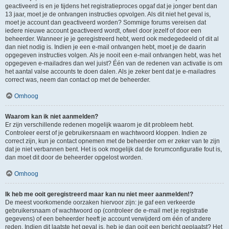
geactiveerd is en je tijdens het registratieproces opgaf dat je jonger bent dan
13 jaar, moet je de ontvangen instructies opvolgen. Als dit niet het geval is,
moet je account dan geactiveerd worden? Sommige forums vereisen dat
iedere nieuwe account geactiveerd wordt, ofwel door jezelf of door een
beheerder. Wanneer je je geregistreerd hebt, werd ook medegedeeld of dit al
dan niet nodig is. Indien je een e-mail ontvangen hebt, moet je de daarin
opgegeven instructies volgen. Als je nooit een e-mail ontvangen hebt, was het
opgegeven e-mailadres dan wel juist? Één van de redenen van activatie is om
het aantal valse accounts te doen dalen. Als je zeker bent dat je e-mailadres
correct was, neem dan contact op met de beheerder.
Omhoog
Waarom kan ik niet aanmelden?
Er zijn verschillende redenen mogelijk waarom je dit probleem hebt.
Controleer eerst of je gebruikersnaam en wachtwoord kloppen. Indien ze
correct zijn, kun je contact opnemen met de beheerder om er zeker van te zijn
dat je niet verbannen bent. Het is ook mogelijk dat de forumconfiguratie fout is,
dan moet dit door de beheerder opgelost worden.
Omhoog
Ik heb me ooit geregistreerd maar kan nu niet meer aanmelden!?
De meest voorkomende oorzaken hiervoor zijn: je gaf een verkeerde
gebruikersnaam of wachtwoord op (controleer de e-mail met je registratie
gegevens) of een beheerder heeft je account verwijderd om één of andere
reden. Indien dit laatste het geval is, heb je dan ooit een bericht geplaatst? Het