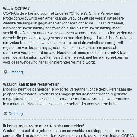
Wat is COPPA?
COPPA is de afkorting voor het Engelse "Children’s Online Privacy and
Protection Act". Dit is een Amerikaanse wet uit 1998 die vereist dat iedere
website die mogelijk gegevens van jongeren onder de 13 jaar verzamelt,
hiervoor de toestemming heeft van de ouders. Deze toestemming moet
schriftelijk of op een andere wijze gegeven worden, zodat de ouders weten dat
de website persoonlijke gegevens van hun kind, jonger dan 13, heeft. Indien je
niet zeker bent of deze wet al dan niet op jou of de website waarop je wil
registreren van toepassing is, neem dan contact op met een juridisch
raadgever voor meer informatie. Houd er rekening mee dat het phpBB-team
geen wettelijke informatie kan verschaffen en ook niet het aanspreekpunt is
voor deze wetgeving, tenzij dit hieronder vermeld wordt.
Omhoog
Waarom kan ik niet registreren?
Mogelijk heeft de beheerder je IP-adres verbannen, of de gebruikersnaam die
je opgeeft verboden. Tevens is het mogelijk dat de beheerder de registratie
mogelijkheid heeft uitgeschakeld om zo de registratie van nieuwe gebruikers
te voorkomen. Neem contact op met de beheerder voor verdere hulp.
Omhoog
Ik ben geregistreerd maar kan niet aanmelden!
Controleer eerst of je gebruikersnaam en wachtwoord kloppen. Indien ze
correct zijn, kan één of meerdere zaken hiervan de oorzaak zijn. Indien COPPA