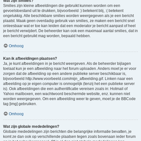
Wat zijn Smilies?
Smilies zijn kleine afbeeldingen die gebruikt kunnen worden om een
gevoelstoestand uit te drukken, bijvoorbeeld :) betekent blij, :( betekent
ongelukkig. Alle beschikbare smilies worden weergegeven als je een bericht
plaatst. Maak geen overdadig gebruik van smilies, ze maken een bericht snel
onleesbaar wat er toe kan leiden dat een moderator je bericht aanpast of heel
je bericht verwijdert. De beheerder kan ook een maximaal aantal smilies, dat in
een bericht gebruikt mag worden, bepaald hebben.
Omhoog
Kan ik afbeeldingen plaatsen?
Ja, je kunt afbeeldingen in je bericht weergeven. Als de beheerder bijlagen
toelaat kun je een afbeelding naar het forum uploaden. Anders moet je er voor
zorgen dat de afbeelding op een andere publieke server beschikbaar is,
bijvoorbeeld http://www.voorbeeld.com/mijn_afbeelding.gif. Linken naar een
afbeelding op je eigen computer is onmogelijk (tenzij het een publieke server
is). Ook afbeeldingen die een authentificatie vereisen zoals in: Hotmail of
Yahoo mailboxen, een wachtwoord beschermde website, enz. kunnen niet
worden weergegeven. Om een afbeelding weer te geven, moet je de BBCode
tag [img] gebruiken.
Omhoog
Wat zijn globale mededelingen?
Globale mededelingen zijn berichten die belangrijke informatie bevatten, je
komt ze dan ook op verschillende plaatsen tegen zoals bovenaan ieder forum