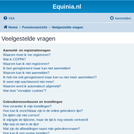
Equinia.nl
V&A
Aanmelden
Home
Forumoverzicht
Veelgestelde vragen
Veelgestelde vragen
Aanmeld- en registratievragen
Waarom moet ik me registreren?
Wat is COPPA?
Waarom kan ik niet registreren?
Ik ben geregistreerd maar kan niet aanmelden!
Waarom kan ik niet aanmelden?
Ik heb me ooit geregistreerd maar kan nu niet meer aanmelden!?
Ik weet mijn wachtwoord niet meer!
Waarom word ik automatisch afgemeld?
Wat doet "verwijder cookies"?
Gebruikersvoorkeuren en instellingen
Hoe verander ik mijn instellingen?
Hoe kan ik onzichtbaar zijn in de online gebruikers lijst?
De tijden zijn niet correct!
Ik wijzigde de tijdzone, maar de tijd is nog steeds verkeerd!
Mijn taal zit niet in de lijst!
Wat zijn de afbeeldingen naast mijn gebruikersnaam?
Hoe kan ik een avatar instellen?