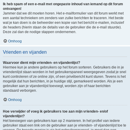
Ik heb spam of een e-mail met ongepaste inhoud van iemand op dit forum
ontvangen!
Jammer dat we dit moeten horen. Het e-mailformulier van dit forum werkt met
een aantal technieken om zenders van zulke berichten te traceren. Het beste
wat je kan doen is de beheerder een kopie van het bericht e-mailen, inclusief
de headers (hierin staan de details van de gebruiker die de e-mail stuurde).
Deze zal dan de nodige stappen ondernemen.
Omhoog
Vrienden en vijanden
Waarvoor dient mijn vrienden- en vijandenlijst?
Hiermee kun je andere gebruikers op het forum sorteren. Gebruikers die in je
vriendenlijst staan worden in het gebruikerspaneel weergegeven zodat je snel
kunt controleren of ze online zijn, of een privébericht kunt sturen. Tevens is het
mogelijk dat hun berichten, in je huidige stijl, gemarkeerd worden. Als je een
gebruiker aan je vijandenlijst toevoegt, worden zijn of haar berichten
standaard verborgen.
Omhoog
Hoe verwijder of voeg ik gebruikers toe aan mijn vrienden- en/of
vijandenlijst?
Het toevoegen van gebruikers kan op 2 manieren. In het profiel van iedere
gebruiker staat een link om de gebruiker aan je vrienden- of vijandenlijst toe te