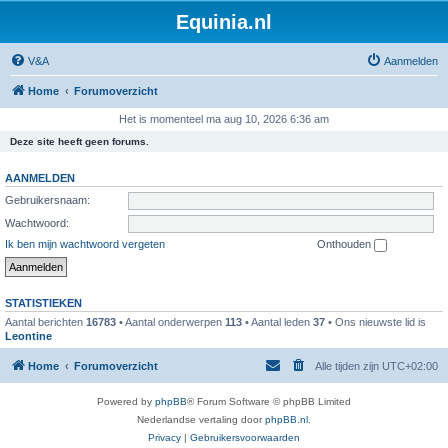
Equinia.nl
V&A
Aanmelden
Home
Forumoverzicht
Het is momenteel ma aug 10, 2026 6:36 am
Deze site heeft geen forums.
AANMELDEN
Gebruikersnaam:
Wachtwoord:
Ik ben mijn wachtwoord vergeten
Onthouden
STATISTIEKEN
Aantal berichten
16783
• Aantal onderwerpen
113
• Aantal leden
37
• Ons nieuwste lid is
Leontine
Home
Forumoverzicht
Alle tijden zijn
UTC+02:00
Powered by
phpBB
® Forum Software © phpBB Limited
Nederlandse vertaling door
phpBB.nl
.
Privacy
|
Gebruikersvoorwaarden