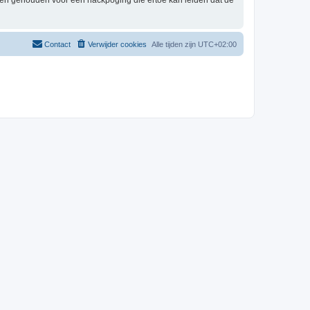
rden gehouden voor een hackpoging die ertoe kan leiden dat de
Contact
Verwijder cookies
Alle tijden zijn
UTC+02:00