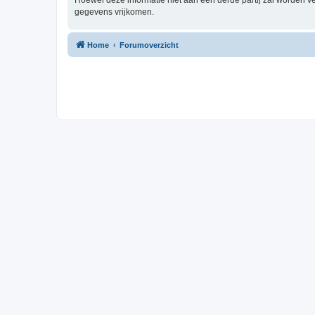
Hoewel deze informatie niet aan een derde partij zal worden 
gegevens vrijkomen.
Home
Forumoverzicht