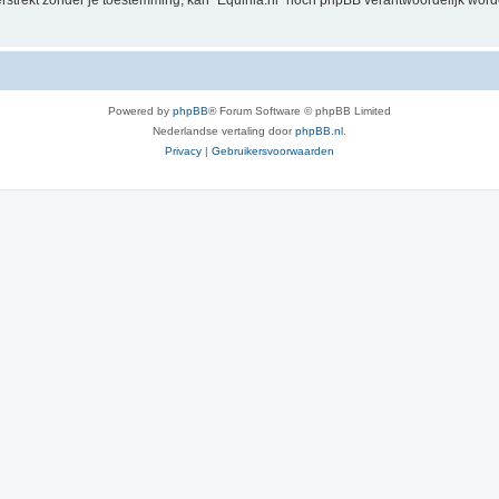
verstrekt zónder je toestemming, kan “Equinia.nl” nóch phpBB verantwoordelijk wo
Powered by
phpBB
® Forum Software © phpBB Limited
Nederlandse vertaling door
phpBB.nl
.
Privacy
|
Gebruikersvoorwaarden