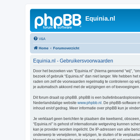
Equinia.nl
V&A
Home
Forumoverzicht
Equinia.nl - Gebruikersvoorwaarden
Door het bezoeken van “Equinia.nl” (hierna genoemd “wij”, “ons
bezoek of gebruik “Equinia.nl” dan niet langer. We hebben het 
raden om zelf de voorwaarden regelmatig te controleren op wijz
je automatisch akkoord met de wijzigingen en of toevoegingen.
Dit forum draait op phpBB. phpBB is een bulletinboardoplossing
Nederlandstalige website
www.phpbb.nl
. De phpBB-software ma
inhoud en/of gedrag. Meer informatie over phpBB kun je vinde
Je verklaart geen berichten te plaatsen die kwetsend, obsceen, 
“Equinia.nl” is gehost of internationale wetgeving kunnen sch
kan je provider worden ingelicht. De IP-adressen van alle be
onderwerp te verwijderen, te wijzigen, te sluiten of te verplaat