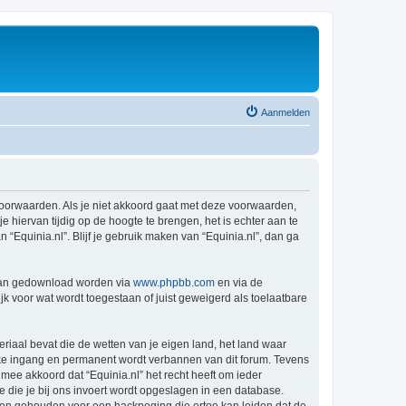
Aanmelden
e voorwaarden. Als je niet akkoord gaat met deze voorwaarden,
hiervan tijdig op de hoogte te brengen, het is echter aan te
“Equinia.nl”. Blijf je gebruik maken van “Equinia.nl”, dan ga
 kan gedownload worden via
www.phpbb.com
en via de
k voor wat wordt toegestaan of juist geweigerd als toelaatbare
eriaal bevat die de wetten van je eigen land, het land waar
ijke ingang en permanent wordt verbannen van dit forum. Tevens
ee akkoord dat “Equinia.nl” het recht heeft om ieder
ie die je bij ons invoert wordt opgeslagen in een database.