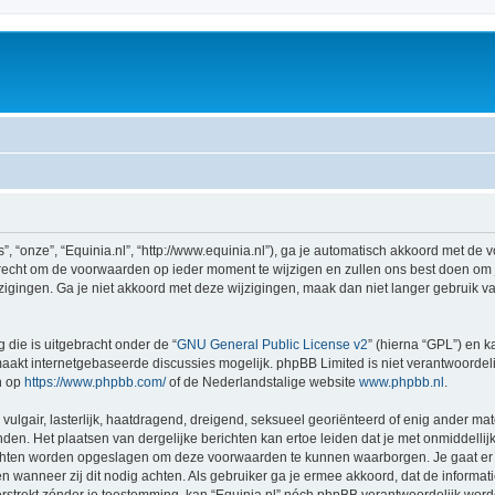
”, “onze”, “Equinia.nl”, “http://www.equinia.nl”), ga je automatisch akkoord met d
recht om de voorwaarden op ieder moment te wijzigen en zullen ons best doen om je 
igingen. Ga je niet akkoord met deze wijzigingen, maak dan niet langer gebruik van 
 die is uitgebracht onder de “
GNU General Public License v2
” (hierna “GPL”) en
akt internetgebaseerde discussies mogelijk. phpBB Limited is niet verantwoordelij
n op
https://www.phpbb.com/
of de Nederlandstalige website
www.phpbb.nl
.
vulgair, lasterlijk, haatdragend, dreigend, seksueel georiënteerd of enig ander mat
enden. Het plaatsen van dergelijke berichten kan ertoe leiden dat je met onmiddell
richten worden opgeslagen om deze voorwaarden te kunnen waarborgen. Je gaat er m
sen wanneer zij dit nodig achten. Als gebruiker ga je ermee akkoord, dat de informat