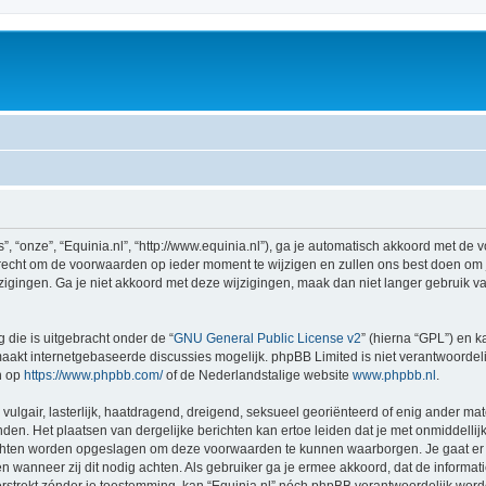
”, “onze”, “Equinia.nl”, “http://www.equinia.nl”), ga je automatisch akkoord met d
recht om de voorwaarden op ieder moment te wijzigen en zullen ons best doen om je 
igingen. Ga je niet akkoord met deze wijzigingen, maak dan niet langer gebruik van 
 die is uitgebracht onder de “
GNU General Public License v2
” (hierna “GPL”) en
akt internetgebaseerde discussies mogelijk. phpBB Limited is niet verantwoordelij
n op
https://www.phpbb.com/
of de Nederlandstalige website
www.phpbb.nl
.
vulgair, lasterlijk, haatdragend, dreigend, seksueel georiënteerd of enig ander mat
enden. Het plaatsen van dergelijke berichten kan ertoe leiden dat je met onmiddell
richten worden opgeslagen om deze voorwaarden te kunnen waarborgen. Je gaat er m
sen wanneer zij dit nodig achten. Als gebruiker ga je ermee akkoord, dat de informat