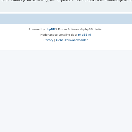
verstrekt zónder je toestemming, kan “Equinia.nl” nóch phpBB verantwoordelijk wo
Powered by
phpBB
® Forum Software © phpBB Limited
Nederlandse vertaling door
phpBB.nl
.
Privacy
|
Gebruikersvoorwaarden