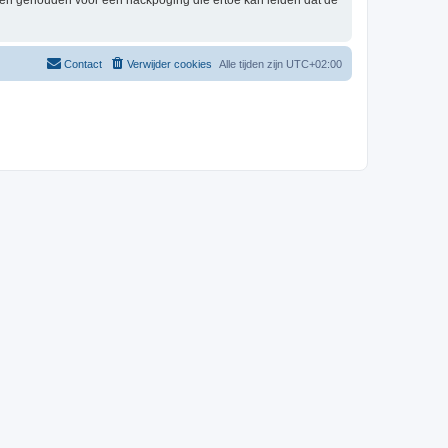
rden gehouden voor een hackpoging die ertoe kan leiden dat de
Contact
Verwijder cookies
Alle tijden zijn
UTC+02:00