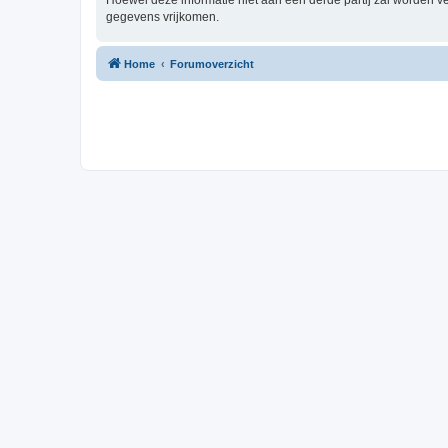
Hoewel deze informatie niet aan een derde partij zal worden 
gegevens vrijkomen.
Home
Forumoverzicht