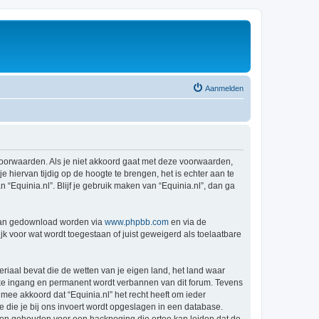
Aanmelden
e voorwaarden. Als je niet akkoord gaat met deze voorwaarden,
hiervan tijdig op de hoogte te brengen, het is echter aan te
“Equinia.nl”. Blijf je gebruik maken van “Equinia.nl”, dan ga
 kan gedownload worden via
www.phpbb.com
en via de
k voor wat wordt toegestaan of juist geweigerd als toelaatbare
eriaal bevat die de wetten van je eigen land, het land waar
ijke ingang en permanent wordt verbannen van dit forum. Tevens
ee akkoord dat “Equinia.nl” het recht heeft om ieder
ie die je bij ons invoert wordt opgeslagen in een database.