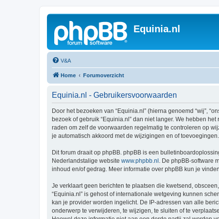
Equinia.nl
V&A
Home
Forumoverzicht
Equinia.nl - Gebruikersvoorwaarden
Door het bezoeken van “Equinia.nl” (hierna genoemd “wij”, “ons
bezoek of gebruik “Equinia.nl” dan niet langer. We hebben het 
raden om zelf de voorwaarden regelmatig te controleren op wijz
je automatisch akkoord met de wijzigingen en of toevoegingen.
Dit forum draait op phpBB. phpBB is een bulletinboardoplossing
Nederlandstalige website
www.phpbb.nl
. De phpBB-software ma
inhoud en/of gedrag. Meer informatie over phpBB kun je vinde
Je verklaart geen berichten te plaatsen die kwetsend, obsceen, 
“Equinia.nl” is gehost of internationale wetgeving kunnen sch
kan je provider worden ingelicht. De IP-adressen van alle be
onderwerp te verwijderen, te wijzigen, te sluiten of te verplaat