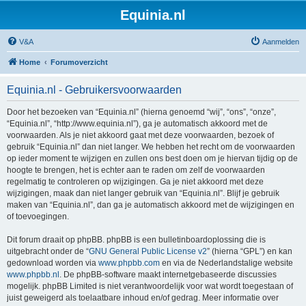
Equinia.nl
V&A
Aanmelden
Home
Forumoverzicht
Equinia.nl - Gebruikersvoorwaarden
Door het bezoeken van “Equinia.nl” (hierna genoemd “wij”, “ons”, “onze”,
“Equinia.nl”, “http://www.equinia.nl”), ga je automatisch akkoord met de
voorwaarden. Als je niet akkoord gaat met deze voorwaarden, bezoek of
gebruik “Equinia.nl” dan niet langer. We hebben het recht om de voorwaarden
op ieder moment te wijzigen en zullen ons best doen om je hiervan tijdig op de
hoogte te brengen, het is echter aan te raden om zelf de voorwaarden
regelmatig te controleren op wijzigingen. Ga je niet akkoord met deze
wijzigingen, maak dan niet langer gebruik van “Equinia.nl”. Blijf je gebruik
maken van “Equinia.nl”, dan ga je automatisch akkoord met de wijzigingen en
of toevoegingen.
Dit forum draait op phpBB. phpBB is een bulletinboardoplossing die is
uitgebracht onder de “
GNU General Public License v2
” (hierna “GPL”) en kan
gedownload worden via
www.phpbb.com
en via de Nederlandstalige website
www.phpbb.nl
. De phpBB-software maakt internetgebaseerde discussies
mogelijk. phpBB Limited is niet verantwoordelijk voor wat wordt toegestaan of
juist geweigerd als toelaatbare inhoud en/of gedrag. Meer informatie over