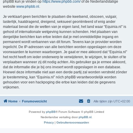
phpBB kun je vinden op
https://www.phpbb.com/
of de Nederlandstalige
website
www.phpbb.nl
.
Je verklaart geen berichten te plaatsen die kwetsend, obsceen, vulgair,
lasterlijk, haatdragend, dreigend, seksueel georiënteerd of enig ander
materiaal bevat die de wetten van je eigen land, het land waar “Equinia.nl” is
gehost of internationale wetgeving kunnen schenden. Het plaatsen van
dergelijke berichten kan ertoe leiden dat je met onmiddellijke ingang en
permanent wordt verbannen van dit forum. Tevens kan je provider worden
ingelicht. De IP-adressen van alle berichten worden opgeslagen om deze
voorwaarden te kunnen waarborgen. Je gaat er mee akkoord dat “Equinia.nl”
het recht heeft om ieder onderwerp te verwijderen, te wijzigen, te sluiten of te
verplaatsen wanneer zij dit nodig achten. Als gebruiker ga je ermee akkoord,
dat de informatie die je bij ons invoert wordt opgeslagen in een database.
Hoewel deze informatie niet aan een derde partij zal worden verstrekt zónder
je toestemming, kan “Equinia.nl” nóch phpBB verantwoordelijk worden
gehouden voor een hackpoging die ertoe kan leiden dat de gegevens
vrijkomen.
Home
Forumoverzicht
Alle tijden zijn
UTC+02:00
Powered by
phpBB
® Forum Software © phpBB Limited
Nederlandse vertaling door
phpBB.nl
.
Privacy
|
Gebruikersvoorwaarden