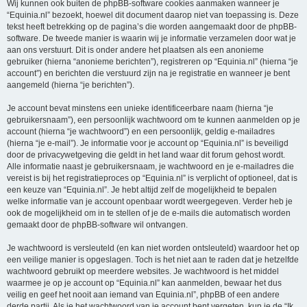
Wij kunnen ook buiten de phpBB-software cookies aanmaken wanneer je
“Equinia.nl” bezoekt, hoewel dit document daarop niet van toepassing is. Deze
tekst heeft betrekking op de pagina’s die worden aangemaakt door de phpBB-
software. De tweede manier is waarin wij je informatie verzamelen door wat je
aan ons verstuurt. Dit is onder andere het plaatsen als een anonieme
gebruiker (hierna “anonieme berichten”), registreren op “Equinia.nl” (hierna “je
account”) en berichten die verstuurd zijn na je registratie en wanneer je bent
aangemeld (hierna “je berichten”).
Je account bevat minstens een unieke identificeerbare naam (hierna “je
gebruikersnaam”), een persoonlijk wachtwoord om te kunnen aanmelden op je
account (hierna “je wachtwoord”) en een persoonlijk, geldig e-mailadres
(hierna “je e-mail”). Je informatie voor je account op “Equinia.nl” is beveiligd
door de privacywetgeving die geldt in het land waar dit forum gehost wordt.
Alle informatie naast je gebruikersnaam, je wachtwoord en je e-mailadres die
vereist is bij het registratieproces op “Equinia.nl” is verplicht of optioneel, dat is
een keuze van “Equinia.nl”. Je hebt altijd zelf de mogelijkheid te bepalen
welke informatie van je account openbaar wordt weergegeven. Verder heb je
ook de mogelijkheid om in te stellen of je de e-mails die automatisch worden
gemaakt door de phpBB-software wil ontvangen.
Je wachtwoord is versleuteld (en kan niet worden ontsleuteld) waardoor het op
een veilige manier is opgeslagen. Toch is het niet aan te raden dat je hetzelfde
wachtwoord gebruikt op meerdere websites. Je wachtwoord is het middel
waarmee je op je account op “Equinia.nl” kan aanmelden, bewaar het dus
veilig en geef het nooit aan iemand van Equinia.nl”, phpBB of een andere
derde partij. Als je het wachtwoord van je account bent vergeten, kun je de “Ik