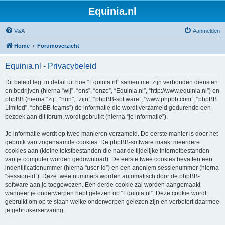
Equinia.nl
V&A
Aanmelden
Home
Forumoverzicht
Equinia.nl - Privacybeleid
Dit beleid legt in detail uit hoe “Equinia.nl” samen met zijn verbonden diensten
en bedrijven (hierna “wij”, “ons”, “onze”, “Equinia.nl”, “http://www.equinia.nl”) en
phpBB (hierna “zij”, “hun”, “zijn”, “phpBB-software”, “www.phpbb.com”, “phpBB
Limited”, “phpBB-teams”) de informatie die wordt verzameld gedurende een
bezoek aan dit forum, wordt gebruikt (hierna “je informatie”).
Je informatie wordt op twee manieren verzameld. De eerste manier is door het
gebruik van zogenaamde cookies. De phpBB-software maakt meerdere
cookies aan (kleine tekstbestanden die naar de tijdelijke internetbestanden
van je computer worden gedownload). De eerste twee cookies bevatten een
indentificatienummer (hierna “user-id”) en een anoniem sessienummer (hierna
“session-id”). Deze twee nummers worden automatisch door de phpBB-
software aan je toegewezen. Een derde cookie zal worden aangemaakt
wanneer je onderwerpen hebt gelezen op “Equinia.nl”. Deze cookie wordt
gebruikt om op te slaan welke onderwerpen gelezen zijn en verbetert daarmee
je gebruikerservaring.