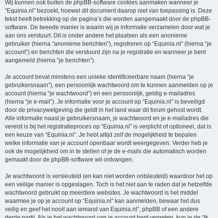
Wij kunnen ook buiten de phpBB-software cookies aanmaken wanneer je
“Equinia.nl” bezoekt, hoewel dit document daarop niet van toepassing is. Deze
tekst heeft betrekking op de pagina’s die worden aangemaakt door de phpBB-
software. De tweede manier is waarin wij je informatie verzamelen door wat je
aan ons verstuurt. Dit is onder andere het plaatsen als een anonieme
gebruiker (hierna “anonieme berichten”), registreren op “Equinia.nl” (hierna “je
account”) en berichten die verstuurd zijn na je registratie en wanneer je bent
aangemeld (hierna “je berichten”).
Je account bevat minstens een unieke identificeerbare naam (hierna “je
gebruikersnaam”), een persoonlijk wachtwoord om te kunnen aanmelden op je
account (hierna “je wachtwoord”) en een persoonlijk, geldig e-mailadres
(hierna “je e-mail”). Je informatie voor je account op “Equinia.nl” is beveiligd
door de privacywetgeving die geldt in het land waar dit forum gehost wordt.
Alle informatie naast je gebruikersnaam, je wachtwoord en je e-mailadres die
vereist is bij het registratieproces op “Equinia.nl” is verplicht of optioneel, dat is
een keuze van “Equinia.nl”. Je hebt altijd zelf de mogelijkheid te bepalen
welke informatie van je account openbaar wordt weergegeven. Verder heb je
ook de mogelijkheid om in te stellen of je de e-mails die automatisch worden
gemaakt door de phpBB-software wil ontvangen.
Je wachtwoord is versleuteld (en kan niet worden ontsleuteld) waardoor het op
een veilige manier is opgeslagen. Toch is het niet aan te raden dat je hetzelfde
wachtwoord gebruikt op meerdere websites. Je wachtwoord is het middel
waarmee je op je account op “Equinia.nl” kan aanmelden, bewaar het dus
veilig en geef het nooit aan iemand van Equinia.nl”, phpBB of een andere
derde partij. Als je het wachtwoord van je account bent vergeten, kun je de “Ik