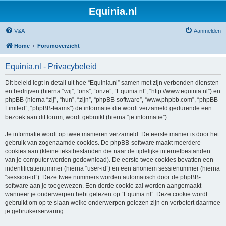
Equinia.nl
V&A
Aanmelden
Home
Forumoverzicht
Equinia.nl - Privacybeleid
Dit beleid legt in detail uit hoe “Equinia.nl” samen met zijn verbonden diensten
en bedrijven (hierna “wij”, “ons”, “onze”, “Equinia.nl”, “http://www.equinia.nl”) en
phpBB (hierna “zij”, “hun”, “zijn”, “phpBB-software”, “www.phpbb.com”, “phpBB
Limited”, “phpBB-teams”) de informatie die wordt verzameld gedurende een
bezoek aan dit forum, wordt gebruikt (hierna “je informatie”).
Je informatie wordt op twee manieren verzameld. De eerste manier is door het
gebruik van zogenaamde cookies. De phpBB-software maakt meerdere
cookies aan (kleine tekstbestanden die naar de tijdelijke internetbestanden
van je computer worden gedownload). De eerste twee cookies bevatten een
indentificatienummer (hierna “user-id”) en een anoniem sessienummer (hierna
“session-id”). Deze twee nummers worden automatisch door de phpBB-
software aan je toegewezen. Een derde cookie zal worden aangemaakt
wanneer je onderwerpen hebt gelezen op “Equinia.nl”. Deze cookie wordt
gebruikt om op te slaan welke onderwerpen gelezen zijn en verbetert daarmee
je gebruikerservaring.