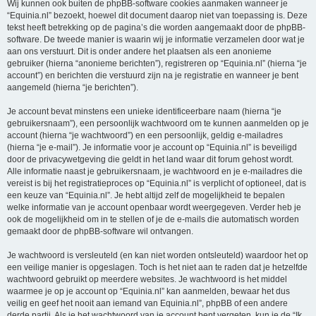
Wij kunnen ook buiten de phpBB-software cookies aanmaken wanneer je
“Equinia.nl” bezoekt, hoewel dit document daarop niet van toepassing is. Deze
tekst heeft betrekking op de pagina’s die worden aangemaakt door de phpBB-
software. De tweede manier is waarin wij je informatie verzamelen door wat je
aan ons verstuurt. Dit is onder andere het plaatsen als een anonieme
gebruiker (hierna “anonieme berichten”), registreren op “Equinia.nl” (hierna “je
account”) en berichten die verstuurd zijn na je registratie en wanneer je bent
aangemeld (hierna “je berichten”).
Je account bevat minstens een unieke identificeerbare naam (hierna “je
gebruikersnaam”), een persoonlijk wachtwoord om te kunnen aanmelden op je
account (hierna “je wachtwoord”) en een persoonlijk, geldig e-mailadres
(hierna “je e-mail”). Je informatie voor je account op “Equinia.nl” is beveiligd
door de privacywetgeving die geldt in het land waar dit forum gehost wordt.
Alle informatie naast je gebruikersnaam, je wachtwoord en je e-mailadres die
vereist is bij het registratieproces op “Equinia.nl” is verplicht of optioneel, dat is
een keuze van “Equinia.nl”. Je hebt altijd zelf de mogelijkheid te bepalen
welke informatie van je account openbaar wordt weergegeven. Verder heb je
ook de mogelijkheid om in te stellen of je de e-mails die automatisch worden
gemaakt door de phpBB-software wil ontvangen.
Je wachtwoord is versleuteld (en kan niet worden ontsleuteld) waardoor het op
een veilige manier is opgeslagen. Toch is het niet aan te raden dat je hetzelfde
wachtwoord gebruikt op meerdere websites. Je wachtwoord is het middel
waarmee je op je account op “Equinia.nl” kan aanmelden, bewaar het dus
veilig en geef het nooit aan iemand van Equinia.nl”, phpBB of een andere
derde partij. Als je het wachtwoord van je account bent vergeten, kun je de “Ik