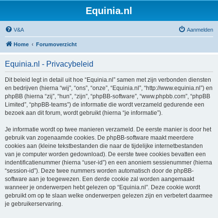
Equinia.nl
V&A
Aanmelden
Home
Forumoverzicht
Equinia.nl - Privacybeleid
Dit beleid legt in detail uit hoe “Equinia.nl” samen met zijn verbonden diensten
en bedrijven (hierna “wij”, “ons”, “onze”, “Equinia.nl”, “http://www.equinia.nl”) en
phpBB (hierna “zij”, “hun”, “zijn”, “phpBB-software”, “www.phpbb.com”, “phpBB
Limited”, “phpBB-teams”) de informatie die wordt verzameld gedurende een
bezoek aan dit forum, wordt gebruikt (hierna “je informatie”).
Je informatie wordt op twee manieren verzameld. De eerste manier is door het
gebruik van zogenaamde cookies. De phpBB-software maakt meerdere
cookies aan (kleine tekstbestanden die naar de tijdelijke internetbestanden
van je computer worden gedownload). De eerste twee cookies bevatten een
indentificatienummer (hierna “user-id”) en een anoniem sessienummer (hierna
“session-id”). Deze twee nummers worden automatisch door de phpBB-
software aan je toegewezen. Een derde cookie zal worden aangemaakt
wanneer je onderwerpen hebt gelezen op “Equinia.nl”. Deze cookie wordt
gebruikt om op te slaan welke onderwerpen gelezen zijn en verbetert daarmee
je gebruikerservaring.