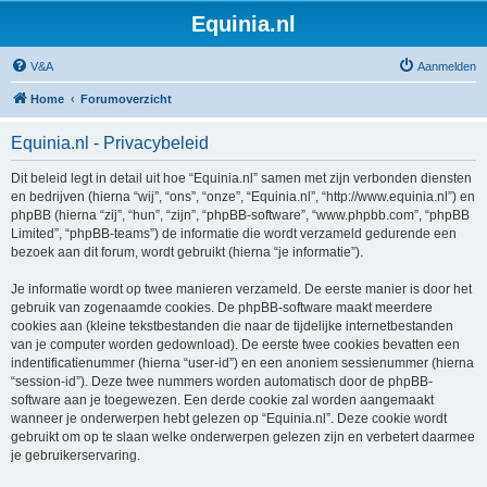
Equinia.nl
V&A
Aanmelden
Home
Forumoverzicht
Equinia.nl - Privacybeleid
Dit beleid legt in detail uit hoe “Equinia.nl” samen met zijn verbonden diensten
en bedrijven (hierna “wij”, “ons”, “onze”, “Equinia.nl”, “http://www.equinia.nl”) en
phpBB (hierna “zij”, “hun”, “zijn”, “phpBB-software”, “www.phpbb.com”, “phpBB
Limited”, “phpBB-teams”) de informatie die wordt verzameld gedurende een
bezoek aan dit forum, wordt gebruikt (hierna “je informatie”).
Je informatie wordt op twee manieren verzameld. De eerste manier is door het
gebruik van zogenaamde cookies. De phpBB-software maakt meerdere
cookies aan (kleine tekstbestanden die naar de tijdelijke internetbestanden
van je computer worden gedownload). De eerste twee cookies bevatten een
indentificatienummer (hierna “user-id”) en een anoniem sessienummer (hierna
“session-id”). Deze twee nummers worden automatisch door de phpBB-
software aan je toegewezen. Een derde cookie zal worden aangemaakt
wanneer je onderwerpen hebt gelezen op “Equinia.nl”. Deze cookie wordt
gebruikt om op te slaan welke onderwerpen gelezen zijn en verbetert daarmee
je gebruikerservaring.