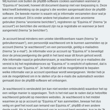
Wij kunnen ook buiten de phpBB-software cookies aanmaken wanneer je
“Equinia.nl” bezoekt, hoewel dit document daarop niet van toepassing is. Deze
tekst heeft betrekking op de pagina’s die worden aangemaakt door de phpBB-
software. De tweede manier is waarin wij je informatie verzamelen door wat je
aan ons verstuurt. Dit is onder andere het plaatsen als een anonieme
gebruiker (hierna “anonieme berichten”), registreren op “Equinia.nl” (hierna “je
account”) en berichten die verstuurd zijn na je registratie en wanneer je bent
aangemeld (hierna “je berichten”).
Je account bevat minstens een unieke identificeerbare naam (hierna “je
gebruikersnaam”), een persoonlijk wachtwoord om te kunnen aanmelden op je
account (hierna “je wachtwoord”) en een persoonlijk, geldig e-mailadres
(hierna “je e-mail”). Je informatie voor je account op “Equinia.nl” is beveiligd
door de privacywetgeving die geldt in het land waar dit forum gehost wordt.
Alle informatie naast je gebruikersnaam, je wachtwoord en je e-mailadres die
vereist is bij het registratieproces op “Equinia.nl” is verplicht of optioneel, dat is
een keuze van “Equinia.nl”. Je hebt altijd zelf de mogelijkheid te bepalen
welke informatie van je account openbaar wordt weergegeven. Verder heb je
ook de mogelijkheid om in te stellen of je de e-mails die automatisch worden
gemaakt door de phpBB-software wil ontvangen.
Je wachtwoord is versleuteld (en kan niet worden ontsleuteld) waardoor het op
een veilige manier is opgeslagen. Toch is het niet aan te raden dat je hetzelfde
wachtwoord gebruikt op meerdere websites. Je wachtwoord is het middel
waarmee je op je account op “Equinia.nl” kan aanmelden, bewaar het dus
veilig en geef het nooit aan iemand van Equinia.nl”, phpBB of een andere
derde partij. Als je het wachtwoord van je account bent vergeten, kun je de “Ik