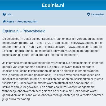
Equinia.nl
V&A
Aanmelden
Home
Forumoverzicht
Equinia.nl - Privacybeleid
Dit beleid legt in detail uit hoe “Equinia.nl” samen met zijn verbonden diensten
en bedrijven (hierna “wij”, “ons”, “onze”, “Equinia.nl”, “http://www.equinia.nl”) en
phpBB (hierna “zij”, “hun”, “zijn”, “phpBB-software”, “www.phpbb.com”, “phpBB
Limited”, “phpBB-teams”) de informatie die wordt verzameld gedurende een
bezoek aan dit forum, wordt gebruikt (hierna “je informatie”).
Je informatie wordt op twee manieren verzameld. De eerste manier is door het
gebruik van zogenaamde cookies. De phpBB-software maakt meerdere
cookies aan (kleine tekstbestanden die naar de tijdelijke internetbestanden
van je computer worden gedownload). De eerste twee cookies bevatten een
indentificatienummer (hierna “user-id”) en een anoniem sessienummer (hierna
“session-id”). Deze twee nummers worden automatisch door de phpBB-
software aan je toegewezen. Een derde cookie zal worden aangemaakt
wanneer je onderwerpen hebt gelezen op “Equinia.nl”. Deze cookie wordt
gebruikt om op te slaan welke onderwerpen gelezen zijn en verbetert daarmee
je gebruikerservaring.