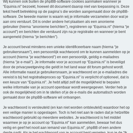
Wij kunnen ook buiten de phpBB-software cookies aanmaken wanneer je
“Equinia.nl” bezoekt, hoewel dit document daarop niet van toepassing is. Deze
tekst heeft betrekking op de pagina’s die worden aangemaakt door de phpBB-
software. De tweede manier is waarin wij je informatie verzamelen door wat je
aan ons verstuurt. Dit is onder andere het plaatsen als een anonieme
gebruiker (hierna “anonieme berichten”), registreren op “Equinia.nl” (hierna “je
account”) en berichten die verstuurd zijn na je registratie en wanneer je bent
aangemeld (hierna “je berichten”).
Je account bevat minstens een unieke identificeerbare naam (hierna “je
gebruikersnaam”), een persoonlijk wachtwoord om te kunnen aanmelden op je
account (hierna “je wachtwoord”) en een persoonlijk, geldig e-mailadres
(hierna “je e-mail”). Je informatie voor je account op “Equinia.nl” is beveiligd
door de privacywetgeving die geldt in het land waar dit forum gehost wordt.
Alle informatie naast je gebruikersnaam, je wachtwoord en je e-mailadres die
vereist is bij het registratieproces op “Equinia.nl” is verplicht of optioneel, dat is
een keuze van “Equinia.nl”. Je hebt altijd zelf de mogelijkheid te bepalen
welke informatie van je account openbaar wordt weergegeven. Verder heb je
ook de mogelijkheid om in te stellen of je de e-mails die automatisch worden
gemaakt door de phpBB-software wil ontvangen.
Je wachtwoord is versleuteld (en kan niet worden ontsleuteld) waardoor het op
een veilige manier is opgeslagen. Toch is het niet aan te raden dat je hetzelfde
wachtwoord gebruikt op meerdere websites. Je wachtwoord is het middel
waarmee je op je account op “Equinia.nl” kan aanmelden, bewaar het dus
veilig en geef het nooit aan iemand van Equinia.nl”, phpBB of een andere
derde partij. Als je het wachtwoord van je account bent vergeten, kun je de “Ik