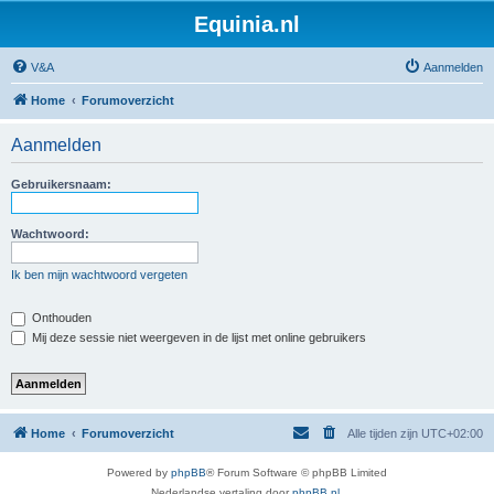
Equinia.nl
V&A
Aanmelden
Home
Forumoverzicht
Aanmelden
Gebruikersnaam:
Wachtwoord:
Ik ben mijn wachtwoord vergeten
Onthouden
Mij deze sessie niet weergeven in de lijst met online gebruikers
Home
Forumoverzicht
Alle tijden zijn
UTC+02:00
Powered by
phpBB
® Forum Software © phpBB Limited
Nederlandse vertaling door
phpBB.nl
.