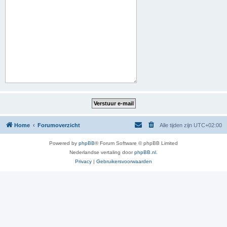
Home
Forumoverzicht
Alle tijden zijn
UTC+02:00
Powered by
phpBB
® Forum Software © phpBB Limited
Nederlandse vertaling door
phpBB.nl
.
Privacy
|
Gebruikersvoorwaarden