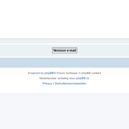
Powered by
phpBB
® Forum Software © phpBB Limited
Nederlandse vertaling door
phpBB.nl
.
Privacy
|
Gebruikersvoorwaarden