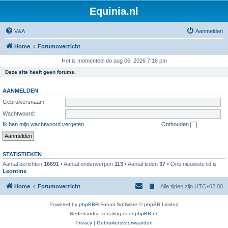
Equinia.nl
V&A
Aanmelden
Home
Forumoverzicht
Het is momenteel do aug 06, 2026 7:16 pm
Deze site heeft geen forums.
AANMELDEN
Gebruikersnaam:
Wachtwoord:
Ik ben mijn wachtwoord vergeten
Onthouden
STATISTIEKEN
Aantal berichten
16691
• Aantal onderwerpen
113
• Aantal leden
37
• Ons nieuwste lid is
Leontine
Home
Forumoverzicht
Alle tijden zijn
UTC+02:00
Powered by
phpBB
® Forum Software © phpBB Limited
Nederlandse vertaling door
phpBB.nl
.
Privacy
|
Gebruikersvoorwaarden