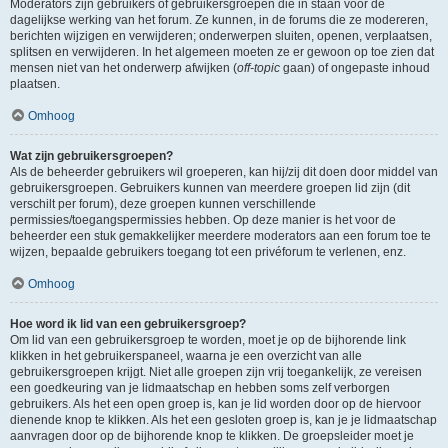
Moderators zijn gebruikers of gebruikersgroepen die in staan voor de
dagelijkse werking van het forum. Ze kunnen, in de forums die ze modereren,
berichten wijzigen en verwijderen; onderwerpen sluiten, openen, verplaatsen,
splitsen en verwijderen. In het algemeen moeten ze er gewoon op toe zien dat
mensen niet van het onderwerp afwijken (
off-topic
gaan) of ongepaste inhoud
plaatsen.
Omhoog
Wat zijn gebruikersgroepen?
Als de beheerder gebruikers wil groeperen, kan hij/zij dit doen door middel van
gebruikersgroepen. Gebruikers kunnen van meerdere groepen lid zijn (dit
verschilt per forum), deze groepen kunnen verschillende
permissies/toegangspermissies hebben. Op deze manier is het voor de
beheerder een stuk gemakkelijker meerdere moderators aan een forum toe te
wijzen, bepaalde gebruikers toegang tot een privéforum te verlenen, enz.
Omhoog
Hoe word ik lid van een gebruikersgroep?
Om lid van een gebruikersgroep te worden, moet je op de bijhorende link
klikken in het gebruikerspaneel, waarna je een overzicht van alle
gebruikersgroepen krijgt. Niet alle groepen zijn vrij toegankelijk, ze vereisen
een goedkeuring van je lidmaatschap en hebben soms zelf verborgen
gebruikers. Als het een open groep is, kan je lid worden door op de hiervoor
dienende knop te klikken. Als het een gesloten groep is, kan je je lidmaatschap
aanvragen door op de bijhorende knop te klikken. De groepsleider moet je