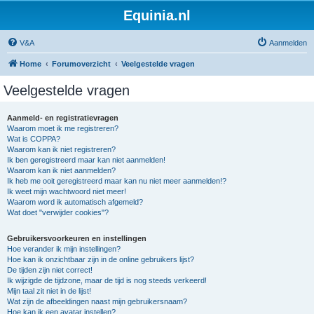
Equinia.nl
V&A
Aanmelden
Home
Forumoverzicht
Veelgestelde vragen
Veelgestelde vragen
Aanmeld- en registratievragen
Waarom moet ik me registreren?
Wat is COPPA?
Waarom kan ik niet registreren?
Ik ben geregistreerd maar kan niet aanmelden!
Waarom kan ik niet aanmelden?
Ik heb me ooit geregistreerd maar kan nu niet meer aanmelden!?
Ik weet mijn wachtwoord niet meer!
Waarom word ik automatisch afgemeld?
Wat doet "verwijder cookies"?
Gebruikersvoorkeuren en instellingen
Hoe verander ik mijn instellingen?
Hoe kan ik onzichtbaar zijn in de online gebruikers lijst?
De tijden zijn niet correct!
Ik wijzigde de tijdzone, maar de tijd is nog steeds verkeerd!
Mijn taal zit niet in de lijst!
Wat zijn de afbeeldingen naast mijn gebruikersnaam?
Hoe kan ik een avatar instellen?