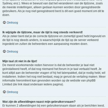
Sydney, enz.). Wees er bewust van dat het veranderen van de tijdzone, zoals
de meeste instellingen, alleen gedaan kunnen worden door geregistreerde
gebruikers. Als je nog niet geregistreerd bent is dit een goed moment om dit te
doen.
Omhoog
Ik wijzigde de tijdzone, maar de tijd is nog steeds verkeerd!
Als je zeker bent dat je de correcte tijdzone en zomertijd goed hebt ingevuld en
de tijd is nog steeds anders, is waarschijnlijk de tijd op de server verkeerd
ingesteld en zullen de beheerders een aanpassing moeten doen.
Omhoog
Mijn taal zit niet in de lijst!
De meest voorkomende reden hiervoor is dat de beheerder je taal niet
geïnstalleerd heeft, of dat nog niemand het forum in je taal vertaald heeft. Je
kunt altijd aan de beheerder vragen of hij het talenpakket, dat je nodig hebt, wil
installeren. Indien het nog niet bestaat, mag je gerust de vertaling maken. Meer
informatie hieromtrent kan gevonden worden op de website van phpBB
Limited (de link staat onderaan iedere pagina).
Omhoog
Wat zijn de afbeeldingen naast mijn gebruikersnaam?
Er kunnen 2 afbeeldingen bij een gebruikersnaam staan als je berichten leest.