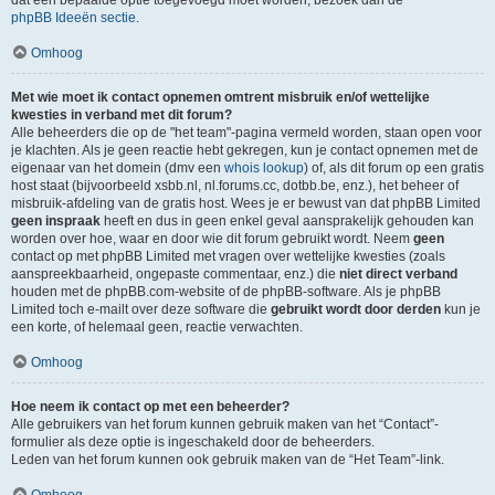
dat een bepaalde optie toegevoegd moet worden, bezoek dan de
phpBB Ideeën sectie
.
Omhoog
Met wie moet ik contact opnemen omtrent misbruik en/of wettelijke
kwesties in verband met dit forum?
Alle beheerders die op de "het team"-pagina vermeld worden, staan open voor
je klachten. Als je geen reactie hebt gekregen, kun je contact opnemen met de
eigenaar van het domein (dmv een
whois lookup
) of, als dit forum op een gratis
host staat (bijvoorbeeld xsbb.nl, nl.forums.cc, dotbb.be, enz.), het beheer of
misbruik-afdeling van de gratis host. Wees je er bewust van dat phpBB Limited
geen inspraak
heeft en dus in geen enkel geval aansprakelijk gehouden kan
worden over hoe, waar en door wie dit forum gebruikt wordt. Neem
geen
contact op met phpBB Limited met vragen over wettelijke kwesties (zoals
aanspreekbaarheid, ongepaste commentaar, enz.) die
niet direct verband
houden met de phpBB.com-website of de phpBB-software. Als je phpBB
Limited toch e-mailt over deze software die
gebruikt wordt door derden
kun je
een korte, of helemaal geen, reactie verwachten.
Omhoog
Hoe neem ik contact op met een beheerder?
Alle gebruikers van het forum kunnen gebruik maken van het “Contact”-
formulier als deze optie is ingeschakeld door de beheerders.
Leden van het forum kunnen ook gebruik maken van de “Het Team”-link.