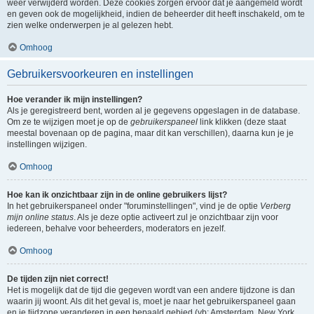
weer verwijderd worden. Deze cookies zorgen ervoor dat je aangemeld wordt
en geven ook de mogelijkheid, indien de beheerder dit heeft inschakeld, om te
zien welke onderwerpen je al gelezen hebt.
Omhoog
Gebruikersvoorkeuren en instellingen
Hoe verander ik mijn instellingen?
Als je geregistreerd bent, worden al je gegevens opgeslagen in de database.
Om ze te wijzigen moet je op de
gebruikerspaneel
link klikken (deze staat
meestal bovenaan op de pagina, maar dit kan verschillen), daarna kun je je
instellingen wijzigen.
Omhoog
Hoe kan ik onzichtbaar zijn in de online gebruikers lijst?
In het gebruikerspaneel onder "foruminstellingen", vind je de optie
Verberg
mijn online status
. Als je deze optie activeert zul je onzichtbaar zijn voor
iedereen, behalve voor beheerders, moderators en jezelf.
Omhoog
De tijden zijn niet correct!
Het is mogelijk dat de tijd die gegeven wordt van een andere tijdzone is dan
waarin jij woont. Als dit het geval is, moet je naar het gebruikerspaneel gaan
en je tijdzone veranderen in een bepaald gebied (vb: Amsterdam, New York,