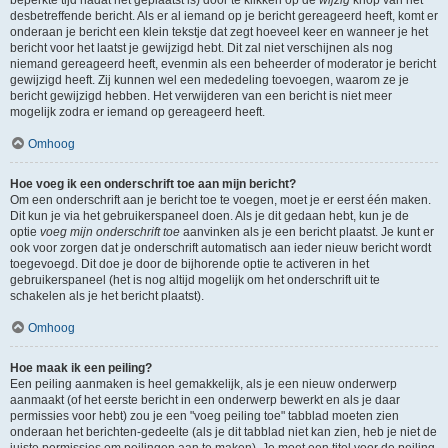
beperkte tijd nadat het geplaatst is) door te klikken op de
wijzig
knop van het
desbetreffende bericht. Als er al iemand op je bericht gereageerd heeft, komt er
onderaan je bericht een klein tekstje dat zegt hoeveel keer en wanneer je het
bericht voor het laatst je gewijzigd hebt. Dit zal niet verschijnen als nog
niemand gereageerd heeft, evenmin als een beheerder of moderator je bericht
gewijzigd heeft. Zij kunnen wel een mededeling toevoegen, waarom ze je
bericht gewijzigd hebben. Het verwijderen van een bericht is niet meer
mogelijk zodra er iemand op gereageerd heeft.
Omhoog
Hoe voeg ik een onderschrift toe aan mijn bericht?
Om een onderschrift aan je bericht toe te voegen, moet je er eerst één maken.
Dit kun je via het gebruikerspaneel doen. Als je dit gedaan hebt, kun je de
optie
voeg mijn onderschrift toe
aanvinken als je een bericht plaatst. Je kunt er
ook voor zorgen dat je onderschrift automatisch aan ieder nieuw bericht wordt
toegevoegd. Dit doe je door de bijhorende optie te activeren in het
gebruikerspaneel (het is nog altijd mogelijk om het onderschrift uit te
schakelen als je het bericht plaatst).
Omhoog
Hoe maak ik een peiling?
Een peiling aanmaken is heel gemakkelijk, als je een nieuw onderwerp
aanmaakt (of het eerste bericht in een onderwerp bewerkt en als je daar
permissies voor hebt) zou je een "voeg peiling toe" tabblad moeten zien
onderaan het berichten-gedeelte (als je dit tabblad niet kan zien, heb je niet de