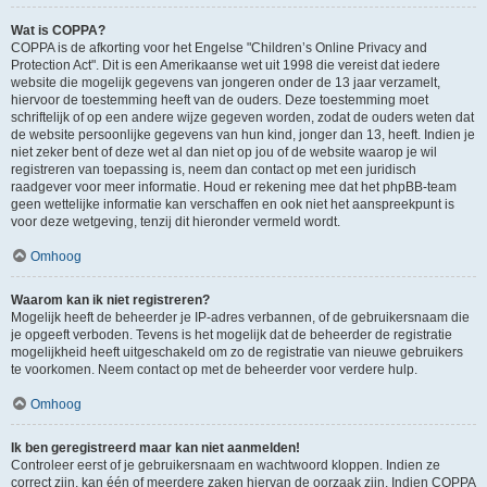
Wat is COPPA?
COPPA is de afkorting voor het Engelse "Children’s Online Privacy and
Protection Act". Dit is een Amerikaanse wet uit 1998 die vereist dat iedere
website die mogelijk gegevens van jongeren onder de 13 jaar verzamelt,
hiervoor de toestemming heeft van de ouders. Deze toestemming moet
schriftelijk of op een andere wijze gegeven worden, zodat de ouders weten dat
de website persoonlijke gegevens van hun kind, jonger dan 13, heeft. Indien je
niet zeker bent of deze wet al dan niet op jou of de website waarop je wil
registreren van toepassing is, neem dan contact op met een juridisch
raadgever voor meer informatie. Houd er rekening mee dat het phpBB-team
geen wettelijke informatie kan verschaffen en ook niet het aanspreekpunt is
voor deze wetgeving, tenzij dit hieronder vermeld wordt.
Omhoog
Waarom kan ik niet registreren?
Mogelijk heeft de beheerder je IP-adres verbannen, of de gebruikersnaam die
je opgeeft verboden. Tevens is het mogelijk dat de beheerder de registratie
mogelijkheid heeft uitgeschakeld om zo de registratie van nieuwe gebruikers
te voorkomen. Neem contact op met de beheerder voor verdere hulp.
Omhoog
Ik ben geregistreerd maar kan niet aanmelden!
Controleer eerst of je gebruikersnaam en wachtwoord kloppen. Indien ze
correct zijn, kan één of meerdere zaken hiervan de oorzaak zijn. Indien COPPA