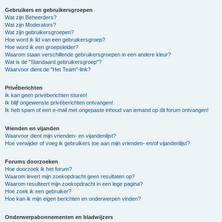
Gebruikers en gebruikersgroepen
Wat zijn Beheerders?
Wat zijn Moderators?
Wat zijn gebruikersgroepen?
Hoe word ik lid van een gebruikersgroep?
Hoe word ik een groepsleider?
Waarom staan verschillende gebruikersgroepen in een andere kleur?
Wat is de "Standaard gebruikersgroep"?
Waarvoor dient de "Het Team"-link?
Privéberichten
Ik kan geen privéberichten sturen!
Ik blijf ongewenste privéberichten ontvangen!
Ik heb spam of een e-mail met ongepaste inhoud van iemand op dit forum ontvangen!
Vrienden en vijanden
Waarvoor dient mijn vrienden- en vijandenlijst?
Hoe verwijder of voeg ik gebruikers toe aan mijn vrienden- en/of vijandenlijst?
Forums doorzoeken
Hoe doorzoek ik het forum?
Waarom levert mijn zoekopdracht geen resultaten op?
Waarom resulteert mijn zoekopdracht in een lege pagina?
Hoe zoek ik een gebruiker?
Hoe kan ik mijn eigen berichten en onderwerpen vinden?
Onderwerpabonnementen en bladwijzers