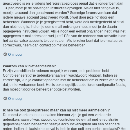
geactiveerd is en je tijdens het registratieproces opgaf dat je jonger bent dan
13 jaar, moet je de ontvangen instructies opvolgen. Als dit niet het geval is,
moet je account dan geactiveerd worden? Sommige forums vereisen dat
iedere nieuwe account geactiveerd wordt, ofwel door jezelf of door een
beheerder. Wanneer je je geregistreerd hebt, werd ook medegedeeld of dit al
dan niet nodig is. Indien je een e-mail ontvangen hebt, moet je de daarin
opgegeven instructies volgen. Als je nooit een e-mail ontvangen hebt, was het
opgegeven e-mailadres dan wel juist? Één van de redenen van activatie is om
het aantal valse accounts te doen dalen. Als je zeker bent dat je e-mailadres
correct was, neem dan contact op met de beheerder.
Omhoog
Waarom kan ik niet aanmelden?
Er zijn verschillende redenen mogelijk waarom je dit probleem hebt.
Controleer eerst of je gebruikersnaam en wachtwoord kloppen. Indien ze
correct zijn, kun je contact opnemen met de beheerder om er zeker van te zijn
dat je niet verbannen bent. Het is ook mogelijk dat de forumconfiguratie fout is,
dan moet dit door de beheerder opgelost worden.
Omhoog
Ik heb me ooit geregistreerd maar kan nu niet meer aanmelden!?
De meest voorkomende oorzaken hiervoor zijn: je gaf een verkeerde
gebruikersnaam of wachtwoord op (controleer de e-mail met je registratie
gegevens) of een beheerder heeft je account verwijderd om één of andere
reden. Indien dit laatste het geval is, heb je dan ooit een bericht geplaatst? Het