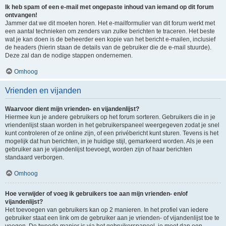
Ik heb spam of een e-mail met ongepaste inhoud van iemand op dit forum
ontvangen!
Jammer dat we dit moeten horen. Het e-mailformulier van dit forum werkt met
een aantal technieken om zenders van zulke berichten te traceren. Het beste
wat je kan doen is de beheerder een kopie van het bericht e-mailen, inclusief
de headers (hierin staan de details van de gebruiker die de e-mail stuurde).
Deze zal dan de nodige stappen ondernemen.
Omhoog
Vrienden en vijanden
Waarvoor dient mijn vrienden- en vijandenlijst?
Hiermee kun je andere gebruikers op het forum sorteren. Gebruikers die in je
vriendenlijst staan worden in het gebruikerspaneel weergegeven zodat je snel
kunt controleren of ze online zijn, of een privébericht kunt sturen. Tevens is het
mogelijk dat hun berichten, in je huidige stijl, gemarkeerd worden. Als je een
gebruiker aan je vijandenlijst toevoegt, worden zijn of haar berichten
standaard verborgen.
Omhoog
Hoe verwijder of voeg ik gebruikers toe aan mijn vrienden- en/of
vijandenlijst?
Het toevoegen van gebruikers kan op 2 manieren. In het profiel van iedere
gebruiker staat een link om de gebruiker aan je vrienden- of vijandenlijst toe te