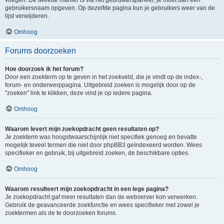
voegen. De tweede manier is via het gebruikerspaneel, je moet dan een
gebruikersnaam opgeven. Op dezelfde pagina kun je gebruikers weer van de
lijst verwijderen.
Omhoog
Forums doorzoeken
Hoe doorzoek ik het forum?
Door een zoekterm op te geven in het zoekveld, die je vindt op de index-,
forum- en onderwerppagina. Uitgebreid zoeken is mogelijk door op de
"zoeken" link te klikken, deze vind je op iedere pagina.
Omhoog
Waarom levert mijn zoekopdracht geen resultaten op?
Je zoekterm was hoogstwaarschijnlijk niet specifiek genoeg en bevatte
mogelijk teveel termen die niet door phpBB3 geïndexeerd worden. Wees
specifieker en gebruik, bij uitgebreid zoeken, de beschikbare opties.
Omhoog
Waarom resulteert mijn zoekopdracht in een lege pagina?
Je zoekopdracht gaf meer resultaten dan de webserver kon verwerken.
Gebruik de geavanceerde zoekfunctie en wees specifieker met zowel je
zoektermen als de te doorzoeken forums.