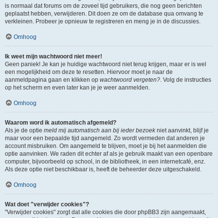
is normaal dat forums om de zoveel tijd gebruikers, die nog geen berichten
geplaatst hebben, verwijderen. Dit doen ze om de database qua omvang te
verkleinen. Probeer je opnieuw te registreren en meng je in de discussies.
Omhoog
Ik weet mijn wachtwoord niet meer!
Geen paniek! Je kan je huidige wachtwoord niet terug krijgen, maar er is wel
een mogelijkheid om deze te resetten. Hiervoor moet je naar de
aanmeldpagina gaan en klikken op
wachtwoord vergeten?
. Volg de instructies
op het scherm en even later kan je je weer aanmelden.
Omhoog
Waarom word ik automatisch afgemeld?
Als je de optie
meld mij automatisch aan bij ieder bezoek
niet aanvinkt, blijf je
maar voor een bepaalde tijd aangemeld. Zo wordt vermeden dat anderen je
account misbruiken. Om aangemeld te blijven, moet je bij het aanmelden die
optie aanvinken. We raden dit echter af als je gebruik maakt van een openbare
computer, bijvoorbeeld op school, in de bibliotheek, in een internetcafé, enz.
Als deze optie niet beschikbaar is, heeft de beheerder deze uitgeschakeld.
Omhoog
Wat doet "verwijder cookies"?
"Verwijder cookies" zorgt dat alle cookies die door phpBB3 zijn aangemaakt,