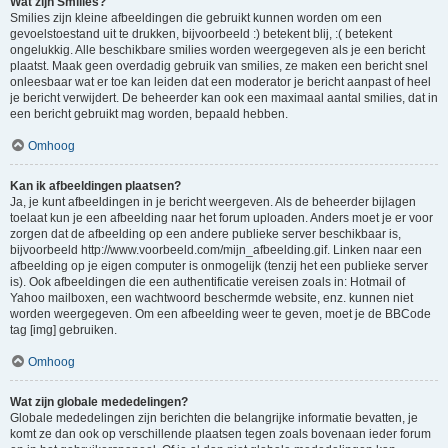
Wat zijn Smilies?
Smilies zijn kleine afbeeldingen die gebruikt kunnen worden om een
gevoelstoestand uit te drukken, bijvoorbeeld :) betekent blij, :( betekent
ongelukkig. Alle beschikbare smilies worden weergegeven als je een bericht
plaatst. Maak geen overdadig gebruik van smilies, ze maken een bericht snel
onleesbaar wat er toe kan leiden dat een moderator je bericht aanpast of heel
je bericht verwijdert. De beheerder kan ook een maximaal aantal smilies, dat in
een bericht gebruikt mag worden, bepaald hebben.
Omhoog
Kan ik afbeeldingen plaatsen?
Ja, je kunt afbeeldingen in je bericht weergeven. Als de beheerder bijlagen
toelaat kun je een afbeelding naar het forum uploaden. Anders moet je er voor
zorgen dat de afbeelding op een andere publieke server beschikbaar is,
bijvoorbeeld http://www.voorbeeld.com/mijn_afbeelding.gif. Linken naar een
afbeelding op je eigen computer is onmogelijk (tenzij het een publieke server
is). Ook afbeeldingen die een authentificatie vereisen zoals in: Hotmail of
Yahoo mailboxen, een wachtwoord beschermde website, enz. kunnen niet
worden weergegeven. Om een afbeelding weer te geven, moet je de BBCode
tag [img] gebruiken.
Omhoog
Wat zijn globale mededelingen?
Globale mededelingen zijn berichten die belangrijke informatie bevatten, je
komt ze dan ook op verschillende plaatsen tegen zoals bovenaan ieder forum