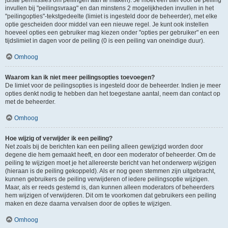
juiste permissies om peilingen aan te maken). Je moet een titel voor de peiling
invullen bij "peilingsvraag" en dan minstens 2 mogelijkheden invullen in het
"peilingopties"-tekstgedeelte (limiet is ingesteld door de beheerder), met elke
optie gescheiden door middel van een nieuwe regel. Je kunt ook instellen
hoeveel opties een gebruiker mag kiezen onder "opties per gebruiker" en een
tijdslimiet in dagen voor de peiling (0 is een peiling van oneindige duur).
Omhoog
Waarom kan ik niet meer peilingsopties toevoegen?
De limiet voor de peilingsopties is ingesteld door de beheerder. Indien je meer
opties denkt nodig te hebben dan het toegestane aantal, neem dan contact op
met de beheerder.
Omhoog
Hoe wijzig of verwijder ik een peiling?
Net zoals bij de berichten kan een peiling alleen gewijzigd worden door
degene die hem gemaakt heeft, en door een moderator of beheerder. Om de
peiling te wijzigen moet je het allereerste bericht van het onderwerp wijzigen
(hieraan is de peiling gekoppeld). Als er nog geen stemmen zijn uitgebracht,
kunnen gebruikers de peiling verwijderen of iedere peilingsoptie wijzigen.
Maar, als er reeds gestemd is, dan kunnen alleen moderators of beheerders
hem wijzigen of verwijderen. Dit om te voorkomen dat gebruikers een peiling
maken en deze daarna vervalsen door de opties te wijzigen.
Omhoog