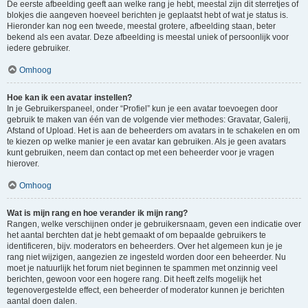
De eerste afbeelding geeft aan welke rang je hebt, meestal zijn dit sterretjes of
blokjes die aangeven hoeveel berichten je geplaatst hebt of wat je status is.
Hieronder kan nog een tweede, meestal grotere, afbeelding staan, beter
bekend als een avatar. Deze afbeelding is meestal uniek of persoonlijk voor
iedere gebruiker.
Omhoog
Hoe kan ik een avatar instellen?
In je Gebruikerspaneel, onder “Profiel” kun je een avatar toevoegen door
gebruik te maken van één van de volgende vier methodes: Gravatar, Galerij,
Afstand of Upload. Het is aan de beheerders om avatars in te schakelen en om
te kiezen op welke manier je een avatar kan gebruiken. Als je geen avatars
kunt gebruiken, neem dan contact op met een beheerder voor je vragen
hierover.
Omhoog
Wat is mijn rang en hoe verander ik mijn rang?
Rangen, welke verschijnen onder je gebruikersnaam, geven een indicatie over
het aantal berchten dat je hebt gemaakt of om bepaalde gebruikers te
identificeren, bijv. moderators en beheerders. Over het algemeen kun je je
rang niet wijzigen, aangezien ze ingesteld worden door een beheerder. Nu
moet je natuurlijk het forum niet beginnen te spammen met onzinnig veel
berichten, gewoon voor een hogere rang. Dit heeft zelfs mogelijk het
tegenovergestelde effect, een beheerder of moderator kunnen je berichten
aantal doen dalen.