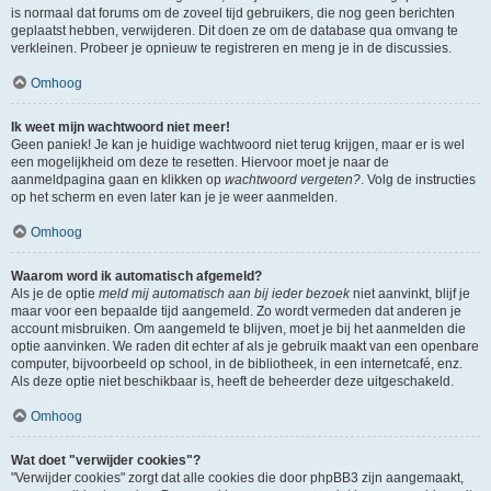
is normaal dat forums om de zoveel tijd gebruikers, die nog geen berichten
geplaatst hebben, verwijderen. Dit doen ze om de database qua omvang te
verkleinen. Probeer je opnieuw te registreren en meng je in de discussies.
Omhoog
Ik weet mijn wachtwoord niet meer!
Geen paniek! Je kan je huidige wachtwoord niet terug krijgen, maar er is wel
een mogelijkheid om deze te resetten. Hiervoor moet je naar de
aanmeldpagina gaan en klikken op
wachtwoord vergeten?
. Volg de instructies
op het scherm en even later kan je je weer aanmelden.
Omhoog
Waarom word ik automatisch afgemeld?
Als je de optie
meld mij automatisch aan bij ieder bezoek
niet aanvinkt, blijf je
maar voor een bepaalde tijd aangemeld. Zo wordt vermeden dat anderen je
account misbruiken. Om aangemeld te blijven, moet je bij het aanmelden die
optie aanvinken. We raden dit echter af als je gebruik maakt van een openbare
computer, bijvoorbeeld op school, in de bibliotheek, in een internetcafé, enz.
Als deze optie niet beschikbaar is, heeft de beheerder deze uitgeschakeld.
Omhoog
Wat doet "verwijder cookies"?
"Verwijder cookies" zorgt dat alle cookies die door phpBB3 zijn aangemaakt,