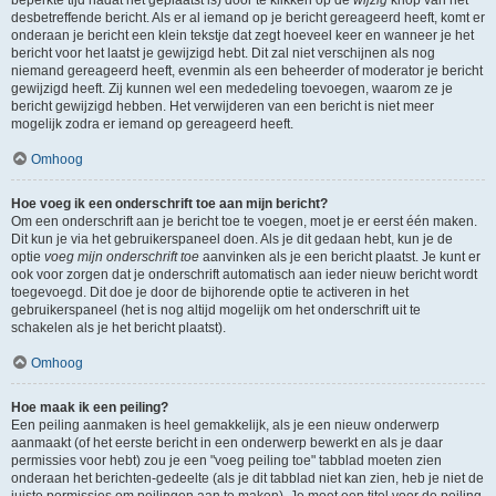
beperkte tijd nadat het geplaatst is) door te klikken op de
wijzig
knop van het
desbetreffende bericht. Als er al iemand op je bericht gereageerd heeft, komt er
onderaan je bericht een klein tekstje dat zegt hoeveel keer en wanneer je het
bericht voor het laatst je gewijzigd hebt. Dit zal niet verschijnen als nog
niemand gereageerd heeft, evenmin als een beheerder of moderator je bericht
gewijzigd heeft. Zij kunnen wel een mededeling toevoegen, waarom ze je
bericht gewijzigd hebben. Het verwijderen van een bericht is niet meer
mogelijk zodra er iemand op gereageerd heeft.
Omhoog
Hoe voeg ik een onderschrift toe aan mijn bericht?
Om een onderschrift aan je bericht toe te voegen, moet je er eerst één maken.
Dit kun je via het gebruikerspaneel doen. Als je dit gedaan hebt, kun je de
optie
voeg mijn onderschrift toe
aanvinken als je een bericht plaatst. Je kunt er
ook voor zorgen dat je onderschrift automatisch aan ieder nieuw bericht wordt
toegevoegd. Dit doe je door de bijhorende optie te activeren in het
gebruikerspaneel (het is nog altijd mogelijk om het onderschrift uit te
schakelen als je het bericht plaatst).
Omhoog
Hoe maak ik een peiling?
Een peiling aanmaken is heel gemakkelijk, als je een nieuw onderwerp
aanmaakt (of het eerste bericht in een onderwerp bewerkt en als je daar
permissies voor hebt) zou je een "voeg peiling toe" tabblad moeten zien
onderaan het berichten-gedeelte (als je dit tabblad niet kan zien, heb je niet de