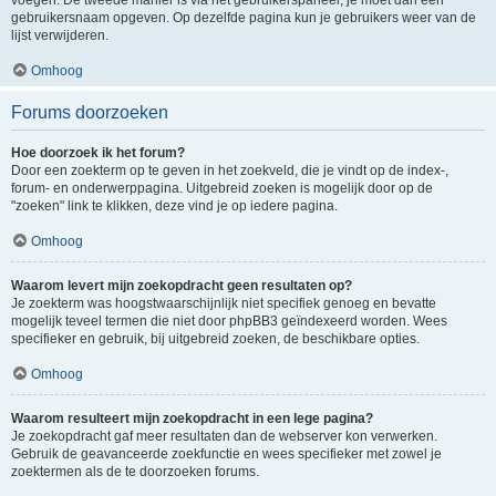
voegen. De tweede manier is via het gebruikerspaneel, je moet dan een
gebruikersnaam opgeven. Op dezelfde pagina kun je gebruikers weer van de
lijst verwijderen.
Omhoog
Forums doorzoeken
Hoe doorzoek ik het forum?
Door een zoekterm op te geven in het zoekveld, die je vindt op de index-,
forum- en onderwerppagina. Uitgebreid zoeken is mogelijk door op de
"zoeken" link te klikken, deze vind je op iedere pagina.
Omhoog
Waarom levert mijn zoekopdracht geen resultaten op?
Je zoekterm was hoogstwaarschijnlijk niet specifiek genoeg en bevatte
mogelijk teveel termen die niet door phpBB3 geïndexeerd worden. Wees
specifieker en gebruik, bij uitgebreid zoeken, de beschikbare opties.
Omhoog
Waarom resulteert mijn zoekopdracht in een lege pagina?
Je zoekopdracht gaf meer resultaten dan de webserver kon verwerken.
Gebruik de geavanceerde zoekfunctie en wees specifieker met zowel je
zoektermen als de te doorzoeken forums.