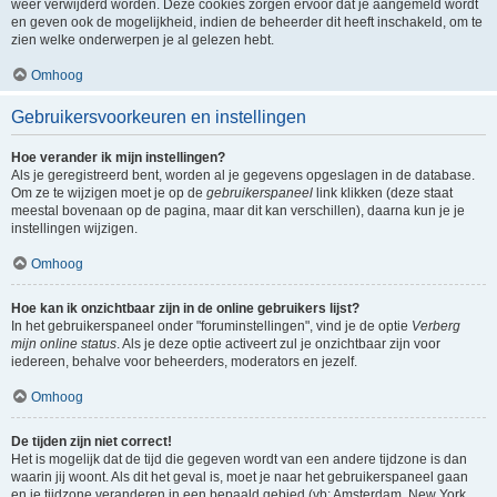
weer verwijderd worden. Deze cookies zorgen ervoor dat je aangemeld wordt
en geven ook de mogelijkheid, indien de beheerder dit heeft inschakeld, om te
zien welke onderwerpen je al gelezen hebt.
Omhoog
Gebruikersvoorkeuren en instellingen
Hoe verander ik mijn instellingen?
Als je geregistreerd bent, worden al je gegevens opgeslagen in de database.
Om ze te wijzigen moet je op de
gebruikerspaneel
link klikken (deze staat
meestal bovenaan op de pagina, maar dit kan verschillen), daarna kun je je
instellingen wijzigen.
Omhoog
Hoe kan ik onzichtbaar zijn in de online gebruikers lijst?
In het gebruikerspaneel onder "foruminstellingen", vind je de optie
Verberg
mijn online status
. Als je deze optie activeert zul je onzichtbaar zijn voor
iedereen, behalve voor beheerders, moderators en jezelf.
Omhoog
De tijden zijn niet correct!
Het is mogelijk dat de tijd die gegeven wordt van een andere tijdzone is dan
waarin jij woont. Als dit het geval is, moet je naar het gebruikerspaneel gaan
en je tijdzone veranderen in een bepaald gebied (vb: Amsterdam, New York,