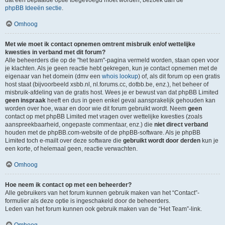
dat een bepaalde optie toegevoegd moet worden, bezoek dan de
phpBB Ideeën sectie
.
Omhoog
Met wie moet ik contact opnemen omtrent misbruik en/of wettelijke
kwesties in verband met dit forum?
Alle beheerders die op de "het team"-pagina vermeld worden, staan open voor
je klachten. Als je geen reactie hebt gekregen, kun je contact opnemen met de
eigenaar van het domein (dmv een
whois lookup
) of, als dit forum op een gratis
host staat (bijvoorbeeld xsbb.nl, nl.forums.cc, dotbb.be, enz.), het beheer of
misbruik-afdeling van de gratis host. Wees je er bewust van dat phpBB Limited
geen inspraak
heeft en dus in geen enkel geval aansprakelijk gehouden kan
worden over hoe, waar en door wie dit forum gebruikt wordt. Neem
geen
contact op met phpBB Limited met vragen over wettelijke kwesties (zoals
aanspreekbaarheid, ongepaste commentaar, enz.) die
niet direct verband
houden met de phpBB.com-website of de phpBB-software. Als je phpBB
Limited toch e-mailt over deze software die
gebruikt wordt door derden
kun je
een korte, of helemaal geen, reactie verwachten.
Omhoog
Hoe neem ik contact op met een beheerder?
Alle gebruikers van het forum kunnen gebruik maken van het “Contact”-
formulier als deze optie is ingeschakeld door de beheerders.
Leden van het forum kunnen ook gebruik maken van de “Het Team”-link.