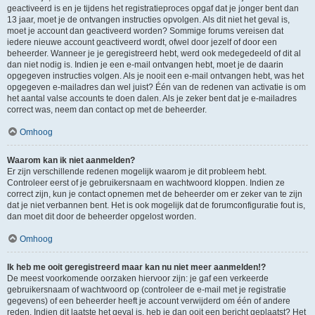
geactiveerd is en je tijdens het registratieproces opgaf dat je jonger bent dan
13 jaar, moet je de ontvangen instructies opvolgen. Als dit niet het geval is,
moet je account dan geactiveerd worden? Sommige forums vereisen dat
iedere nieuwe account geactiveerd wordt, ofwel door jezelf of door een
beheerder. Wanneer je je geregistreerd hebt, werd ook medegedeeld of dit al
dan niet nodig is. Indien je een e-mail ontvangen hebt, moet je de daarin
opgegeven instructies volgen. Als je nooit een e-mail ontvangen hebt, was het
opgegeven e-mailadres dan wel juist? Één van de redenen van activatie is om
het aantal valse accounts te doen dalen. Als je zeker bent dat je e-mailadres
correct was, neem dan contact op met de beheerder.
Omhoog
Waarom kan ik niet aanmelden?
Er zijn verschillende redenen mogelijk waarom je dit probleem hebt.
Controleer eerst of je gebruikersnaam en wachtwoord kloppen. Indien ze
correct zijn, kun je contact opnemen met de beheerder om er zeker van te zijn
dat je niet verbannen bent. Het is ook mogelijk dat de forumconfiguratie fout is,
dan moet dit door de beheerder opgelost worden.
Omhoog
Ik heb me ooit geregistreerd maar kan nu niet meer aanmelden!?
De meest voorkomende oorzaken hiervoor zijn: je gaf een verkeerde
gebruikersnaam of wachtwoord op (controleer de e-mail met je registratie
gegevens) of een beheerder heeft je account verwijderd om één of andere
reden. Indien dit laatste het geval is, heb je dan ooit een bericht geplaatst? Het