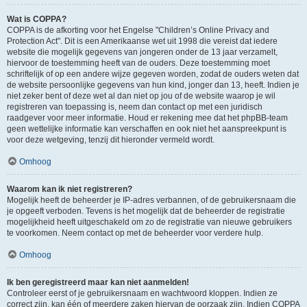
Wat is COPPA?
COPPA is de afkorting voor het Engelse "Children’s Online Privacy and
Protection Act". Dit is een Amerikaanse wet uit 1998 die vereist dat iedere
website die mogelijk gegevens van jongeren onder de 13 jaar verzamelt,
hiervoor de toestemming heeft van de ouders. Deze toestemming moet
schriftelijk of op een andere wijze gegeven worden, zodat de ouders weten dat
de website persoonlijke gegevens van hun kind, jonger dan 13, heeft. Indien je
niet zeker bent of deze wet al dan niet op jou of de website waarop je wil
registreren van toepassing is, neem dan contact op met een juridisch
raadgever voor meer informatie. Houd er rekening mee dat het phpBB-team
geen wettelijke informatie kan verschaffen en ook niet het aanspreekpunt is
voor deze wetgeving, tenzij dit hieronder vermeld wordt.
Omhoog
Waarom kan ik niet registreren?
Mogelijk heeft de beheerder je IP-adres verbannen, of de gebruikersnaam die
je opgeeft verboden. Tevens is het mogelijk dat de beheerder de registratie
mogelijkheid heeft uitgeschakeld om zo de registratie van nieuwe gebruikers
te voorkomen. Neem contact op met de beheerder voor verdere hulp.
Omhoog
Ik ben geregistreerd maar kan niet aanmelden!
Controleer eerst of je gebruikersnaam en wachtwoord kloppen. Indien ze
correct zijn, kan één of meerdere zaken hiervan de oorzaak zijn. Indien COPPA