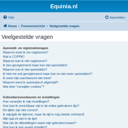
Equinia.nl
V&A
Aanmelden
Home
Forumoverzicht
Veelgestelde vragen
Veelgestelde vragen
Aanmeld- en registratievragen
Waarom moet ik me registreren?
Wat is COPPA?
Waarom kan ik niet registreren?
Ik ben geregistreerd maar kan niet aanmelden!
Waarom kan ik niet aanmelden?
Ik heb me ooit geregistreerd maar kan nu niet meer aanmelden!?
Ik weet mijn wachtwoord niet meer!
Waarom word ik automatisch afgemeld?
Wat doet "verwijder cookies"?
Gebruikersvoorkeuren en instellingen
Hoe verander ik mijn instellingen?
Hoe kan ik onzichtbaar zijn in de online gebruikers lijst?
De tijden zijn niet correct!
Ik wijzigde de tijdzone, maar de tijd is nog steeds verkeerd!
Mijn taal zit niet in de lijst!
Wat zijn de afbeeldingen naast mijn gebruikersnaam?
Hoe kan ik een avatar instellen?