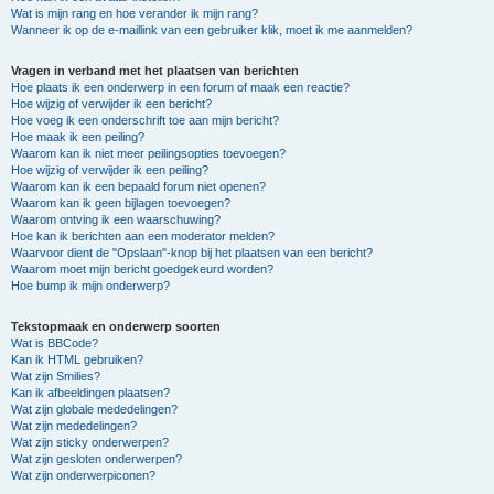
Wat is mijn rang en hoe verander ik mijn rang?
Wanneer ik op de e-maillink van een gebruiker klik, moet ik me aanmelden?
Vragen in verband met het plaatsen van berichten
Hoe plaats ik een onderwerp in een forum of maak een reactie?
Hoe wijzig of verwijder ik een bericht?
Hoe voeg ik een onderschrift toe aan mijn bericht?
Hoe maak ik een peiling?
Waarom kan ik niet meer peilingsopties toevoegen?
Hoe wijzig of verwijder ik een peiling?
Waarom kan ik een bepaald forum niet openen?
Waarom kan ik geen bijlagen toevoegen?
Waarom ontving ik een waarschuwing?
Hoe kan ik berichten aan een moderator melden?
Waarvoor dient de "Opslaan"-knop bij het plaatsen van een bericht?
Waarom moet mijn bericht goedgekeurd worden?
Hoe bump ik mijn onderwerp?
Tekstopmaak en onderwerp soorten
Wat is BBCode?
Kan ik HTML gebruiken?
Wat zijn Smilies?
Kan ik afbeeldingen plaatsen?
Wat zijn globale mededelingen?
Wat zijn mededelingen?
Wat zijn sticky onderwerpen?
Wat zijn gesloten onderwerpen?
Wat zijn onderwerpiconen?