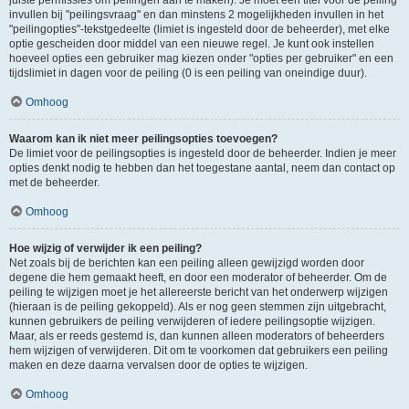
juiste permissies om peilingen aan te maken). Je moet een titel voor de peiling
invullen bij "peilingsvraag" en dan minstens 2 mogelijkheden invullen in het
"peilingopties"-tekstgedeelte (limiet is ingesteld door de beheerder), met elke
optie gescheiden door middel van een nieuwe regel. Je kunt ook instellen
hoeveel opties een gebruiker mag kiezen onder "opties per gebruiker" en een
tijdslimiet in dagen voor de peiling (0 is een peiling van oneindige duur).
Omhoog
Waarom kan ik niet meer peilingsopties toevoegen?
De limiet voor de peilingsopties is ingesteld door de beheerder. Indien je meer
opties denkt nodig te hebben dan het toegestane aantal, neem dan contact op
met de beheerder.
Omhoog
Hoe wijzig of verwijder ik een peiling?
Net zoals bij de berichten kan een peiling alleen gewijzigd worden door
degene die hem gemaakt heeft, en door een moderator of beheerder. Om de
peiling te wijzigen moet je het allereerste bericht van het onderwerp wijzigen
(hieraan is de peiling gekoppeld). Als er nog geen stemmen zijn uitgebracht,
kunnen gebruikers de peiling verwijderen of iedere peilingsoptie wijzigen.
Maar, als er reeds gestemd is, dan kunnen alleen moderators of beheerders
hem wijzigen of verwijderen. Dit om te voorkomen dat gebruikers een peiling
maken en deze daarna vervalsen door de opties te wijzigen.
Omhoog