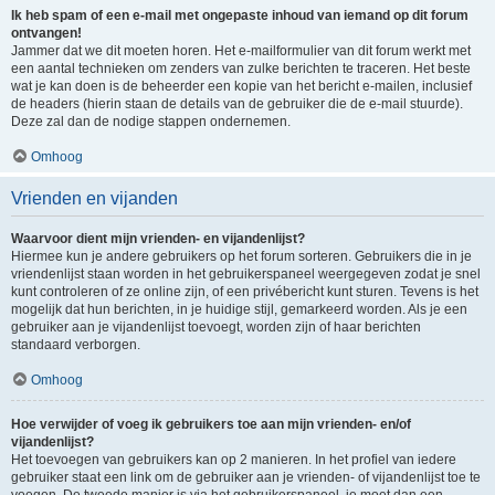
Ik heb spam of een e-mail met ongepaste inhoud van iemand op dit forum
ontvangen!
Jammer dat we dit moeten horen. Het e-mailformulier van dit forum werkt met
een aantal technieken om zenders van zulke berichten te traceren. Het beste
wat je kan doen is de beheerder een kopie van het bericht e-mailen, inclusief
de headers (hierin staan de details van de gebruiker die de e-mail stuurde).
Deze zal dan de nodige stappen ondernemen.
Omhoog
Vrienden en vijanden
Waarvoor dient mijn vrienden- en vijandenlijst?
Hiermee kun je andere gebruikers op het forum sorteren. Gebruikers die in je
vriendenlijst staan worden in het gebruikerspaneel weergegeven zodat je snel
kunt controleren of ze online zijn, of een privébericht kunt sturen. Tevens is het
mogelijk dat hun berichten, in je huidige stijl, gemarkeerd worden. Als je een
gebruiker aan je vijandenlijst toevoegt, worden zijn of haar berichten
standaard verborgen.
Omhoog
Hoe verwijder of voeg ik gebruikers toe aan mijn vrienden- en/of
vijandenlijst?
Het toevoegen van gebruikers kan op 2 manieren. In het profiel van iedere
gebruiker staat een link om de gebruiker aan je vrienden- of vijandenlijst toe te