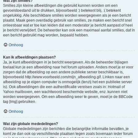
Wat zijn Smilies?
Smilies zijn kleine afbeeldingen die gebruikt kunnen worden om een
gevoelstoestand uit te drukken, bijvoorbeeld :) betekent blij, :( betekent
ongelukkig. Alle beschikbare smilies worden weergegeven als je een bericht
plaatst. Maak geen overdadig gebruik van smilies, ze maken een bericht snel
onleesbaar wat er toe kan leiden dat een moderator je bericht aanpast of heel
je bericht verwijdert. De beheerder kan ook een maximaal aantal smilies, dat in
een bericht gebruikt mag worden, bepaald hebben.
Omhoog
Kan ik afbeeldingen plaatsen?
Ja, je kunt afbeeldingen in je bericht weergeven. Als de beheerder bijlagen
toelaat kun je een afbeelding naar het forum uploaden. Anders moet je er voor
zorgen dat de afbeelding op een andere publieke server beschikbaar is,
bijvoorbeeld http://www.voorbeeld.com/mijn_afbeelding.gif. Linken naar een
afbeelding op je eigen computer is onmogelijk (tenzij het een publieke server
is). Ook afbeeldingen die een authentificatie vereisen zoals in: Hotmail of
Yahoo mailboxen, een wachtwoord beschermde website, enz. kunnen niet
worden weergegeven. Om een afbeelding weer te geven, moet je de BBCode
tag [img] gebruiken.
Omhoog
Wat zijn globale mededelingen?
Globale mededelingen zijn berichten die belangrijke informatie bevatten, je
komt ze dan ook op verschillende plaatsen tegen zoals bovenaan ieder forum