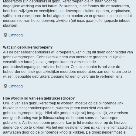
Moderators zijn gebruikers of gebruikersgroepen die in staan voor de
dagelijkse werking van het forum. Ze kunnen, in de forums die ze modereren,
berichten wijzigen en verwijderen; onderwerpen sluiten, openen, verplaatsen,
splitsen en verwijderen. In het algemeen moeten ze er gewoon op toe zien dat
mensen niet van het onderwerp afwijken (
off-topic
gaan) of ongepaste inhoud
plaatsen.
Omhoog
Wat zijn gebruikersgroepen?
Als de beheerder gebruikers wil groeperen, kan hij/zij dit doen door middel van
gebruikersgroepen. Gebruikers kunnen van meerdere groepen lid zijn (dit
verschilt per forum), deze groepen kunnen verschillende
permissies/toegangspermissies hebben. Op deze manier is het voor de
beheerder een stuk gemakkelijker meerdere moderators aan een forum toe te
wijzen, bepaalde gebruikers toegang tot een privéforum te verlenen, enz.
Omhoog
Hoe word ik lid van een gebruikersgroep?
Om lid van een gebruikersgroep te worden, moet je op de bijhorende link
klikken in het gebruikerspaneel, waarna je een overzicht van alle
gebruikersgroepen krijgt. Niet alle groepen zijn vrij toegankelijk, ze vereisen
een goedkeuring van je lidmaatschap en hebben soms zelf verborgen
gebruikers. Als het een open groep is, kan je lid worden door op de hiervoor
dienende knop te klikken. Als het een gesloten groep is, kan je je lidmaatschap
aanvragen door op de bijhorende knop te klikken. De groepsleider moet je