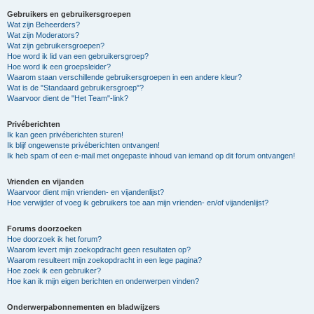
Gebruikers en gebruikersgroepen
Wat zijn Beheerders?
Wat zijn Moderators?
Wat zijn gebruikersgroepen?
Hoe word ik lid van een gebruikersgroep?
Hoe word ik een groepsleider?
Waarom staan verschillende gebruikersgroepen in een andere kleur?
Wat is de "Standaard gebruikersgroep"?
Waarvoor dient de "Het Team"-link?
Privéberichten
Ik kan geen privéberichten sturen!
Ik blijf ongewenste privéberichten ontvangen!
Ik heb spam of een e-mail met ongepaste inhoud van iemand op dit forum ontvangen!
Vrienden en vijanden
Waarvoor dient mijn vrienden- en vijandenlijst?
Hoe verwijder of voeg ik gebruikers toe aan mijn vrienden- en/of vijandenlijst?
Forums doorzoeken
Hoe doorzoek ik het forum?
Waarom levert mijn zoekopdracht geen resultaten op?
Waarom resulteert mijn zoekopdracht in een lege pagina?
Hoe zoek ik een gebruiker?
Hoe kan ik mijn eigen berichten en onderwerpen vinden?
Onderwerpabonnementen en bladwijzers