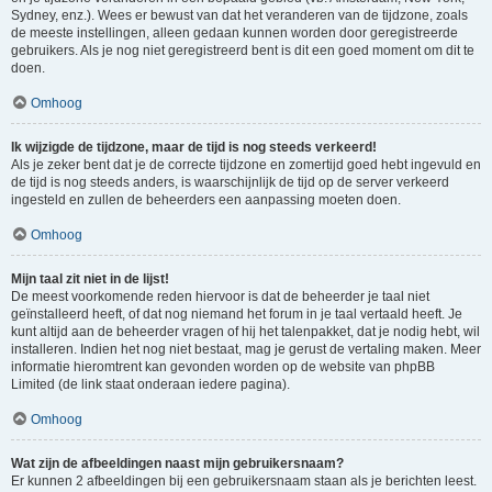
Sydney, enz.). Wees er bewust van dat het veranderen van de tijdzone, zoals
de meeste instellingen, alleen gedaan kunnen worden door geregistreerde
gebruikers. Als je nog niet geregistreerd bent is dit een goed moment om dit te
doen.
Omhoog
Ik wijzigde de tijdzone, maar de tijd is nog steeds verkeerd!
Als je zeker bent dat je de correcte tijdzone en zomertijd goed hebt ingevuld en
de tijd is nog steeds anders, is waarschijnlijk de tijd op de server verkeerd
ingesteld en zullen de beheerders een aanpassing moeten doen.
Omhoog
Mijn taal zit niet in de lijst!
De meest voorkomende reden hiervoor is dat de beheerder je taal niet
geïnstalleerd heeft, of dat nog niemand het forum in je taal vertaald heeft. Je
kunt altijd aan de beheerder vragen of hij het talenpakket, dat je nodig hebt, wil
installeren. Indien het nog niet bestaat, mag je gerust de vertaling maken. Meer
informatie hieromtrent kan gevonden worden op de website van phpBB
Limited (de link staat onderaan iedere pagina).
Omhoog
Wat zijn de afbeeldingen naast mijn gebruikersnaam?
Er kunnen 2 afbeeldingen bij een gebruikersnaam staan als je berichten leest.