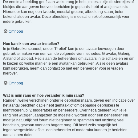
De eerste afbeelding geeft aan welke rang je hebt, meestal zijn dit sterretjes of
blokjes die aangeven hoeveel berichten je geplaatst hebt of wat je status is.
Hieronder kan nog een tweede, meestal grotere, afbeelding staan, beter
bekend als een avatar. Deze afbeelding is meestal uniek of persoonlijk voor
iedere gebruiker.
Omhoog
Hoe kan ik een avatar instellen?
In je Gebruikerspaneel, onder “Profiel” kun je een avatar toevoegen door
gebruik te maken van één van de volgende vier methodes: Gravatar, Galerij,
Afstand of Upload. Het is aan de beheerders om avatars in te schakelen en om
te kiezen op welke manier je een avatar kan gebruiken. Als je geen avatars
kunt gebruiken, neem dan contact op met een beheerder voor je vragen
hierover.
Omhoog
Wat is mijn rang en hoe verander ik mijn rang?
Rangen, welke verschijnen onder je gebruikersnaam, geven een indicatie over
het aantal berchten dat je hebt gemaakt of om bepaalde gebruikers te
identificeren, bijv. moderators en beheerders. Over het algemeen kun je je
rang niet wijzigen, aangezien ze ingesteld worden door een beheerder. Nu
moet je natuurlijk het forum niet beginnen te spammen met onzinnig veel
berichten, gewoon voor een hogere rang. Dit heeft zelfs mogelijk het
tegenovergestelde effect, een beheerder of moderator kunnen je berichten
aantal doen dalen.